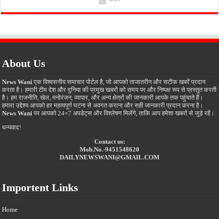
About Us
News Wani
एक विश्वसनीय समाचार पोर्टल है, जो आपको ताजातरीन और सटीक खबरें प्रदान
करता है। हमारी टीम देश और दुनिया की प्रमुख खबरों को समय पर और निष्पक्ष रूप से प्रस्तुत करती
है। हम राजनीति, खेल, मनोरंजन, व्यापार, और अन्य क्षेत्रों की जानकारी आपके तक पहुंचाते हैं।
हमारा उद्देश्य आपको हर महत्वपूर्ण घटना से अवगत कराना और सही जानकारी प्रदान करना है।
News Wani
पर आपको 24×7 अपडेट्स और विश्लेषण मिलेंगे, ताकि आप हमेशा खबरों से जुड़े रहें।
धन्यवाद!
Contact us:
Mob.No.-9451548620
DAILYNEWSWANI@GMAIL.COM
Importent Links
Home