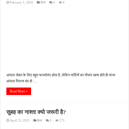
February 1, 2026
हेल्थ
0
6
किशनपुर में निजी क्लीनिकों की जांच की उठी मांग, स्वास्थ्य विभाग की निगरानी पर उठे सवाल
नाबालिग अपहरण कांड में पुलिस का शिकंजा, फरार आरोपी आकाश साहू गिरफ्तार
जहानाबाद में पुलिस की घेराबंदी, अवैध तमंचे और कारतूस के साथ युवक गिरफ्तार
फतेहपुर आईटीआई में युवाओं को मिलेगा रोजगार का मौका, 10 अगस्त को शिक्षुता मेले का आयोजन
दिव्यांगजन सशक्तीकरण में उत्कृष्ट योगदान पर मिलेगा राज्य स्तरीय सम्मान, 31 अगस्त तक करें आव
आंवला सेहत के लिए बहुत फायदेमंद होता है. लेकिन सर्दियों का मौसम खत्म होते ही ताजा
आंवला मिलना बंद हो …
Read More »
सुबह का नाश्ता क्यो जरूरी है?
April 23, 2025
हेल्थ
0
273