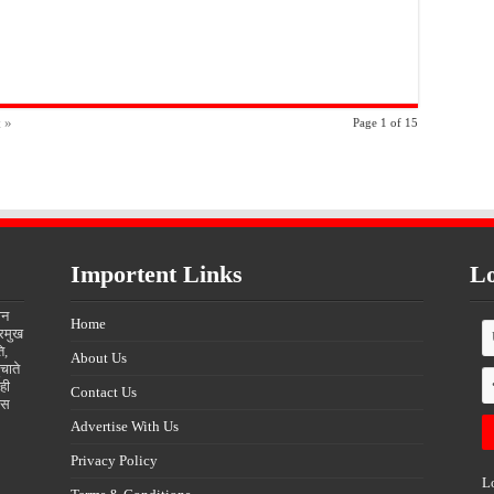
 »
Page 1 of 15
Importent Links
Lo
ीन
Home
्रमुख
ि,
About Us
चाते
ही
Contact Us
्स
Advertise With Us
Privacy Policy
L