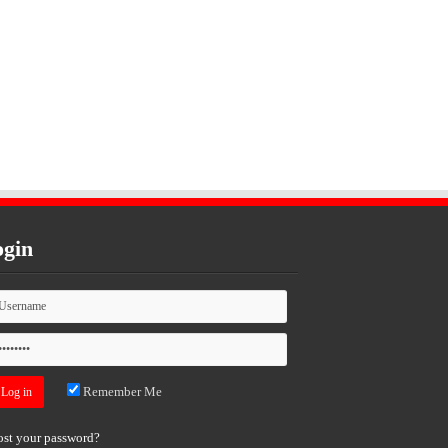
gin
Remember Me
ost your password?