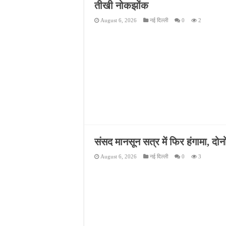
तीखी नोकझोंक
नाबालिग अपहरण कांड में पु
August 6, 2026
नई दिल्ली
0
2
जहानाबाद में पुलिस की घेरा
फतेहपुर आईटीआई में युवाओं
दिव्यांगजन सशक्तीकरण में उ
संसद मानसून सत्र में फिर हंगामा, दो
August 6, 2026
नई दिल्ली
0
3