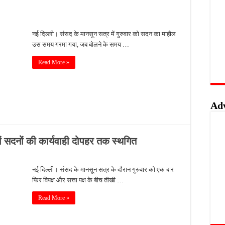
लिस का शिकंजा, फरार आरोपी आकाश साहू गिरफ्तार
बंदी, अवैध तमंचे और कारतूस के साथ युवक गिरफ्तार
नई दिल्ली। संसद के मानसून सत्र में गुरुवार को सदन का माहौल
उस समय गरमा गया, जब बोलने के समय …
 को मिलेगा रोजगार का मौका, 10 अगस्त को शिक्षुता मेले का आयोजन
त्कृष्ट योगदान पर मिलेगा राज्य स्तरीय सम्मान, 31 अगस्त तक करें आवेदन
Read More »
Ad
नों सदनों की कार्यवाही दोपहर तक स्थगित
नई दिल्ली। संसद के मानसून सत्र के दौरान गुरुवार को एक बार
फिर विपक्ष और सत्ता पक्ष के बीच तीखी …
Read More »