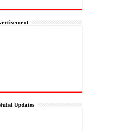
vertisement
hifal Updates