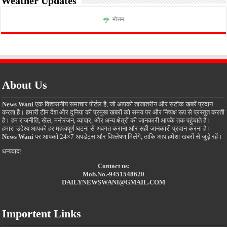
Weather Updates
मौसम
About Us
News Wani
एक विश्वसनीय समाचार पोर्टल है, जो आपको ताजातरीन और सटीक खबरें प्रदान
करता है। हमारी टीम देश और दुनिया की प्रमुख खबरों को समय पर और निष्पक्ष रूप से प्रस्तुत करती
है। हम राजनीति, खेल, मनोरंजन, व्यापार, और अन्य क्षेत्रों की जानकारी आपके तक पहुंचाते हैं।
हमारा उद्देश्य आपको हर महत्वपूर्ण घटना से अवगत कराना और सही जानकारी प्रदान करना है।
News Wani
पर आपको 24×7 अपडेट्स और विश्लेषण मिलेंगे, ताकि आप हमेशा खबरों से जुड़े रहें।
धन्यवाद!
Contact us:
Mob.No.-9451548620
DAILYNEWSWANI@GMAIL.COM
Importent Links