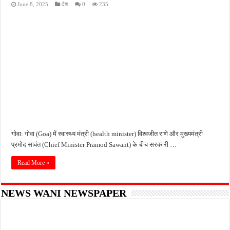
June 8, 2025
देश
0
235
फतेहपुर के देवीगंज में दूषित पेयजल से बढ़ा संकट, बदबूदार पानी और जलभराव पर फूटा लोगों का गुस
आईटीआई एडमिशन 2026: युवाओं के लिए सुनहरा अवसर, 7 अगस्त तक करें ऑनलाइन आवेदन
दिव्यांग छात्राओं के लिए खुशखबरी, ई-ट्राइसाइकिल खरीदने पर मिलेगा ₹65 हजार तक का अनुदान
भारी बारिश ने खोली अतिक्रमण की पोल, तालाब का गंदा पानी घरों में घुसा, ग्रामीण बेहाल
पेड़ लगाने के विवाद ने लिया हिंसक मोड़, महिला पर कुल्हाड़ी से किया हमला
गोवा: गोवा (Goa) में स्वास्थ्य मंत्री (health minister) विश्वजीत राणे और मुख्यमंत्री
प्रमोद सावंत (Chief Minister Pramod Sawant) के बीच सरकारी …
Read More »
NEWS WANI NEWSPAPER