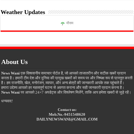
Weather Updates
मौसम
About Us
News Wani
एक विश्वसनीय समाचार पोर्टल है, जो आपको ताजातरीन और सटीक खबरें प्रदान
करता है। हमारी टीम देश और दुनिया की प्रमुख खबरों को समय पर और निष्पक्ष रूप से प्रस्तुत करती
है। हम राजनीति, खेल, मनोरंजन, व्यापार, और अन्य क्षेत्रों की जानकारी आपके तक पहुंचाते हैं।
हमारा उद्देश्य आपको हर महत्वपूर्ण घटना से अवगत कराना और सही जानकारी प्रदान करना है।
News Wani
पर आपको 24×7 अपडेट्स और विश्लेषण मिलेंगे, ताकि आप हमेशा खबरों से जुड़े रहें।
धन्यवाद!
Contact us:
Mob.No.-9451548620
DAILYNEWSWANI@GMAIL.COM