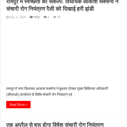
रामपुर में स्वच्छता का संकल्प: विधायक आकाश सक्सेना ने
पीएमजीएसवाई सड़क की हालत पर फिर उठे सवाल, ग्रामीणों ने गड्ढों और जलभराव की बताई समस्
संचारी रोग नियंत्रण रैली को दिखाई हरी झंडी
फतेहपुर में अपराधियों की संपत्ति पर पुलिस की नजर, गुप्त सूचना देने वालों को मिलेगा इनाम
July 1, 2026
रामपुर
0
10
आईजीआरएस शिकायत के निस्तारण पर सवाल, जर्जर सड़क से ग्रामीणों की बढ़ी मुश्किलें
सीसीटीवी में कैद हुआ चोर, फिर भी पुलिस के हाथ खाली; बाइक और सिलेंडर चोरी का नहीं हुआ खुल
बच्चों की सीखने की क्षमता बढ़ाने पर जोर, शिक्षकों को सिखाई गईं नई शिक्षण तकनीकें
रामपुर में नगर विधायक आकाश सक्सेना ने बुधवार दोपहर मुख्य चिकित्सा अधिकारी
(सीएमओ) कार्यालय से विशेष संचारी रोग नियंत्रण एवं …
Read More »
एक अप्रैल से षुरू होगा विषेश संचारी रोग नियंत्रण