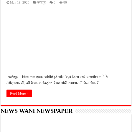
May 19, 2025
फतेहपुर
0
86
थाना समाधान दिवस में अधिकारियों ने सुनीं फरियादें, 29 शिकायतों का हुआ त्वरित निस्तारण
एसपी ने छात्रों को दिखाया सफलता का रास्ता, मोबाइल से दूरी और मेहनत पर दिया जोर
दोस्त से मिलने पहुंचे युवक पर जानलेवा हमला, घेरकर पीटा फिर ताबड़तोड़ गोलियां बरसाईं; CCTV मे
संगठित अपराध के खिलाफ बड़ी कार्रवाई, पुलिस के अभियान से अपराधियों में मचा हड़कंप, 1500 क्र
फर्जी रसीदों से 1.40 करोड़ की हेराफेरी का आरोप, डाकघर का सहायक पोस्टमास्टर गिरफ्तार
फतेहपुर। जिला सलाहकार समिति (डीसीसी) एवं जिला स्तरीय समीक्षा समिति
(डीएलआरसी) की बैठक कलेक्ट्रेट स्थित गांधी सभागार में जिलाधिकारी …
Read More »
NEWS WANI NEWSPAPER