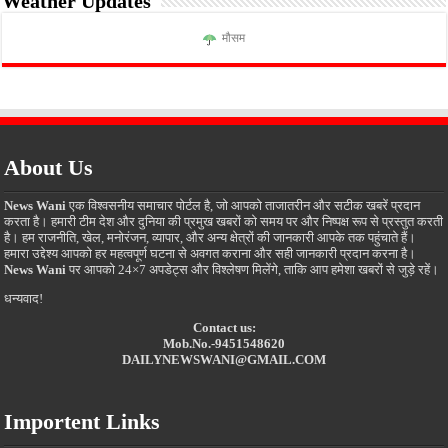
Weather Updates
मौसम
About Us
News Wani
एक विश्वसनीय समाचार पोर्टल है, जो आपको ताजातरीन और सटीक खबरें प्रदान
करता है। हमारी टीम देश और दुनिया की प्रमुख खबरों को समय पर और निष्पक्ष रूप से प्रस्तुत करती
है। हम राजनीति, खेल, मनोरंजन, व्यापार, और अन्य क्षेत्रों की जानकारी आपके तक पहुंचाते हैं।
हमारा उद्देश्य आपको हर महत्वपूर्ण घटना से अवगत कराना और सही जानकारी प्रदान करना है।
News Wani
पर आपको 24×7 अपडेट्स और विश्लेषण मिलेंगे, ताकि आप हमेशा खबरों से जुड़े रहें।
धन्यवाद!
Contact us:
Mob.No.-9451548620
DAILYNEWSWANI@GMAIL.COM
Importent Links