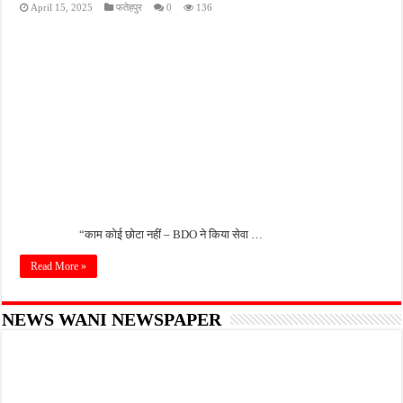
April 15, 2025
फतेहपुर
0
136
किशनपुर में निजी क्लीनिकों की जांच की उठी मांग, स्वास्थ्य विभाग की निगरानी पर उठे सवाल
नाबालिग अपहरण कांड में पुलिस का शिकंजा, फरार आरोपी आकाश साहू गिरफ्तार
जहानाबाद में पुलिस की घेराबंदी, अवैध तमंचे और कारतूस के साथ युवक गिरफ्तार
फतेहपुर आईटीआई में युवाओं को मिलेगा रोजगार का मौका, 10 अगस्त को शिक्षुता मेले का आयोजन
दिव्यांगजन सशक्तीकरण में उत्कृष्ट योगदान पर मिलेगा राज्य स्तरीय सम्मान, 31 अगस्त तक करें आव
“काम कोई छोटा नहीं – BDO ने किया सेवा …
Read More »
NEWS WANI NEWSPAPER