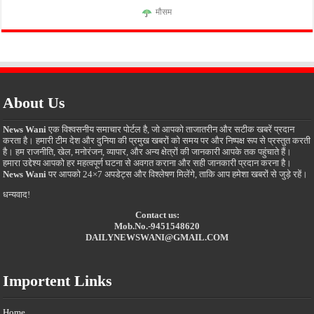
मौसम
About Us
News Wani
एक विश्वसनीय समाचार पोर्टल है, जो आपको ताजातरीन और सटीक खबरें प्रदान
करता है। हमारी टीम देश और दुनिया की प्रमुख खबरों को समय पर और निष्पक्ष रूप से प्रस्तुत करती
है। हम राजनीति, खेल, मनोरंजन, व्यापार, और अन्य क्षेत्रों की जानकारी आपके तक पहुंचाते हैं।
हमारा उद्देश्य आपको हर महत्वपूर्ण घटना से अवगत कराना और सही जानकारी प्रदान करना है।
News Wani
पर आपको 24×7 अपडेट्स और विश्लेषण मिलेंगे, ताकि आप हमेशा खबरों से जुड़े रहें।
धन्यवाद!
Contact us:
Mob.No.-9451548620
DAILYNEWSWANI@GMAIL.COM
Importent Links
Home