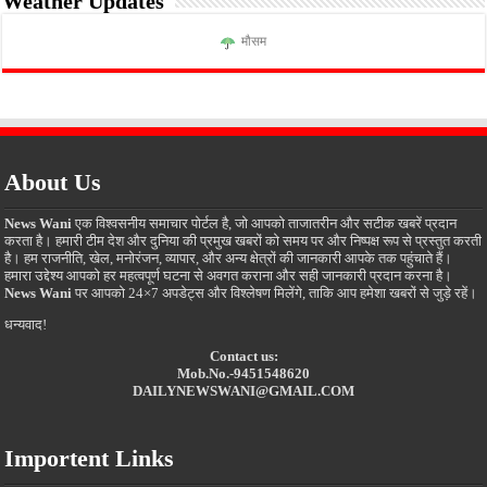
Weather Updates
मौसम
About Us
News Wani
एक विश्वसनीय समाचार पोर्टल है, जो आपको ताजातरीन और सटीक खबरें प्रदान
करता है। हमारी टीम देश और दुनिया की प्रमुख खबरों को समय पर और निष्पक्ष रूप से प्रस्तुत करती
है। हम राजनीति, खेल, मनोरंजन, व्यापार, और अन्य क्षेत्रों की जानकारी आपके तक पहुंचाते हैं।
हमारा उद्देश्य आपको हर महत्वपूर्ण घटना से अवगत कराना और सही जानकारी प्रदान करना है।
News Wani
पर आपको 24×7 अपडेट्स और विश्लेषण मिलेंगे, ताकि आप हमेशा खबरों से जुड़े रहें।
धन्यवाद!
Contact us:
Mob.No.-9451548620
DAILYNEWSWANI@GMAIL.COM
Importent Links