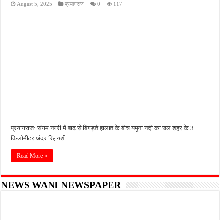
August 5, 2025
प्रयागराज
0
117
फतेहपुर के देवीगंज में दूषित पेयजल से बढ़ा संकट, बदबूदार पानी और जलभराव पर फूटा लोगों का गुस
आईटीआई एडमिशन 2026: युवाओं के लिए सुनहरा अवसर, 7 अगस्त तक करें ऑनलाइन आवेदन
दिव्यांग छात्राओं के लिए खुशखबरी, ई-ट्राइसाइकिल खरीदने पर मिलेगा ₹65 हजार तक का अनुदान
भारी बारिश ने खोली अतिक्रमण की पोल, तालाब का गंदा पानी घरों में घुसा, ग्रामीण बेहाल
पेड़ लगाने के विवाद ने लिया हिंसक मोड़, महिला पर कुल्हाड़ी से किया हमला
प्रयागराज: संगम नगरी में बाढ़ से बिगड़ते हालात के बीच यमुना नदी का जल शहर के 3
किलोमीटर अंदर रिहायशी …
Read More »
NEWS WANI NEWSPAPER