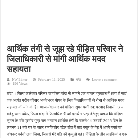
फतेहपुर में 12 अगस्त से शुरू होगा एचआईवी-एड्स जागरूकता अभियान, डीएम ने दिए प्रभावी क्रियान्
फतेहपुर में ओडीओपी उद्यमियों के लिए विशेष कार्यशाला, खाद्य सुरक्षा और सरकारी योजनाओं की मिल
अधूरे सड़क निर्माण से बढ़ीं मुश्किलें, खागा के लोगों ने जल्द काम पूरा कराने की उठाई मांग
सिकंदरा-घाटमपुर-चौडगरा हाईवे होगा फोरलेन, कैबिनेट की मंजूरी से विकास को मिलेगी रफ्तार
असोथर मंडल बैठक में संगठन विस्तार पर मंथन, हर घर तिरंगा अभियान को सफल बनाने का आह्वान
आर्थिक तंगी से जूझ रहे पीड़ित परिवार ने
जिलाधिकारी से मांगी आर्थिक मदद
सहायता
NW-Editor
February 11, 2025
बाँदा
Leave a comment
196 Views
बांदा । जिला कलेक्टर परिसर कार्यालय बांदा से सामने एक मामला प्रकाश में आया है जहां
एक अत्यंत गरीब परिवार अपने भरण पोषण के लिए जिलाधिकारी जे रीभा से आर्थिक मदद
सहायता की मांग की है। आज मंगलवार को पीड़िता सुमन पत्नी स्व: प्रमोद निवासी ग्राम
भदेदू थाना बबेरू, जिला बांदा ने जिलाधिकारी को प्रार्थना पत्र देते हुए बताया कि पीड़िता
सुमन के पति प्रमोद पुत्र राम भगवान आर्थिक तंगी के चलते 04 फरवरी 2025 दिन के
लगभग 11 बजे घर के बाहर रामकिशोर पटेल खेत में खड़े बबूल के पेड़ में अपने गमछे को
बांधकर फांसी लगा लिया, जिससे मेरे पति की मृत्यु हो गई। पीड़िता के तीन लड़कियां व एक