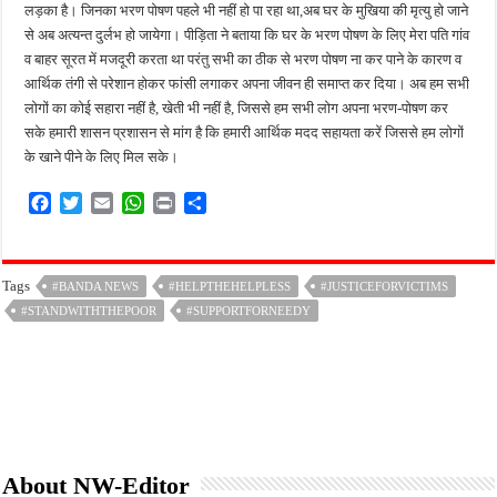
लड़का है। जिनका भरण पोषण पहले भी नहीं हो पा रहा था,अब घर के मुखिया की मृत्यु हो जाने
से अब अत्यन्त दुर्लभ हो जायेगा। पीड़िता ने बताया कि घर के भरण पोषण के लिए मेरा पति गांव
व बाहर सूरत में मजदूरी करता था परंतु सभी का ठीक से भरण पोषण ना कर पाने के कारण व
आर्थिक तंगी से‌ परेशान होकर फांसी लगाकर अपना जीवन ही समाप्त कर दिया। अब हम सभी
लोगों का कोई सहारा नहीं है, खेती भी नहीं है, जिससे हम सभी लोग अपना भरण-पोषण कर
सके हमारी शासन प्रशासन से मांग है कि हमारी आर्थिक मदद सहायता करें जिससे हम लोगों
के खाने पीने के लिए मिल सके।
F
T
E
W
P
S
a
w
m
h
r
h
c
i
a
a
i
a
e
t
i
t
n
r
Tags
#BANDA NEWS
#HELPTHEHELPLESS
#JUSTICEFORVICTIMS
b
t
l
s
t
e
#STANDWITHTHEPOOR
o
e
A
#SUPPORTFORNEEDY
o
r
p
k
p
About NW-Editor