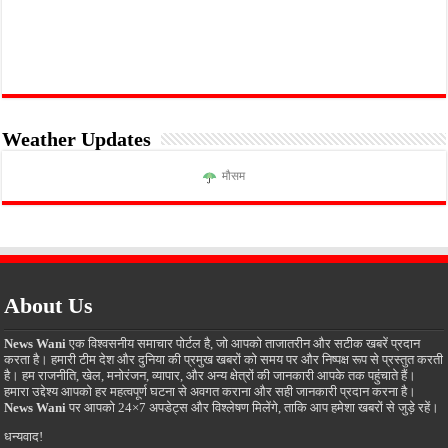
Weather Updates
मौसम
About Us
News Wani
एक विश्वसनीय समाचार पोर्टल है, जो आपको ताजातरीन और सटीक खबरें प्रदान
करता है। हमारी टीम देश और दुनिया की प्रमुख खबरों को समय पर और निष्पक्ष रूप से प्रस्तुत करती
है। हम राजनीति, खेल, मनोरंजन, व्यापार, और अन्य क्षेत्रों की जानकारी आपके तक पहुंचाते हैं।
हमारा उद्देश्य आपको हर महत्वपूर्ण घटना से अवगत कराना और सही जानकारी प्रदान करना है।
News Wani
पर आपको 24×7 अपडेट्स और विश्लेषण मिलेंगे, ताकि आप हमेशा खबरों से जुड़े रहें।
धन्यवाद!