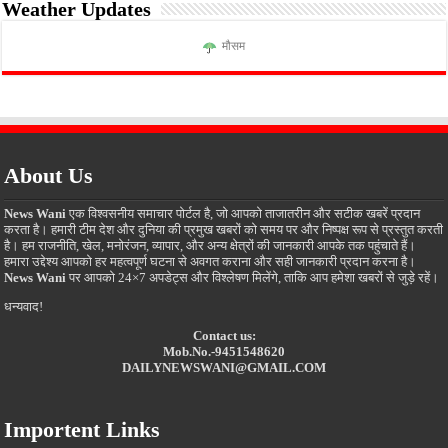
Weather Updates
मौसम
About Us
News Wani
एक विश्वसनीय समाचार पोर्टल है, जो आपको ताजातरीन और सटीक खबरें प्रदान
करता है। हमारी टीम देश और दुनिया की प्रमुख खबरों को समय पर और निष्पक्ष रूप से प्रस्तुत करती
है। हम राजनीति, खेल, मनोरंजन, व्यापार, और अन्य क्षेत्रों की जानकारी आपके तक पहुंचाते हैं।
हमारा उद्देश्य आपको हर महत्वपूर्ण घटना से अवगत कराना और सही जानकारी प्रदान करना है।
News Wani
पर आपको 24×7 अपडेट्स और विश्लेषण मिलेंगे, ताकि आप हमेशा खबरों से जुड़े रहें।
धन्यवाद!
Contact us:
Mob.No.-9451548620
DAILYNEWSWANI@GMAIL.COM
Importent Links