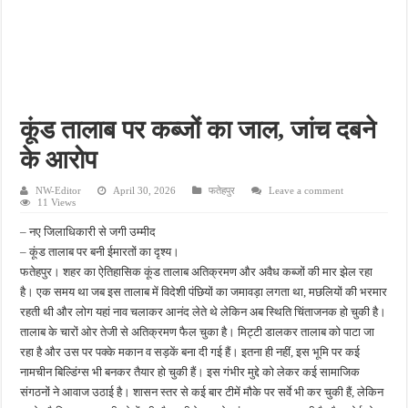
फतेहपुर में 12 अगस्त से शुरू होगा एचआईवी-एड्स जागरूकता अभियान, डीएम ने दिए प्रभावी क्रियान्
फतेहपुर में ओडीओपी उद्यमियों के लिए विशेष कार्यशाला, खाद्य सुरक्षा और सरकारी योजनाओं की मिल
अधूरे सड़क निर्माण से बढ़ीं मुश्किलें, खागा के लोगों ने जल्द काम पूरा कराने की उठाई मांग
सिकंदरा-घाटमपुर-चौडगरा हाईवे होगा फोरलेन, कैबिनेट की मंजूरी से विकास को मिलेगी रफ्तार
कूंड तालाब पर कब्जों का जाल, जांच दबने
असोथर मंडल बैठक में संगठन विस्तार पर मंथन, हर घर तिरंगा अभियान को सफल बनाने का आह्वान
के आरोप
NW-Editor
April 30, 2026
फतेहपुर
Leave a comment
11 Views
– नए जिलाधिकारी से जगी उम्मीद
– कूंड तालाब पर बनी ईमारतों का दृश्य।
फतेहपुर। शहर का ऐतिहासिक कूंड तालाब अतिक्रमण और अवैध कब्जों की मार झेल रहा
है। एक समय था जब इस तालाब में विदेशी पंछियों का जमावड़ा लगता था, मछलियों की भरमार
रहती थी और लोग यहां नाव चलाकर आनंद लेते थे लेकिन अब स्थिति चिंताजनक हो चुकी है।
तालाब के चारों ओर तेजी से अतिक्रमण फैल चुका है। मिट्टी डालकर तालाब को पाटा जा
रहा है और उस पर पक्के मकान व सड़कें बना दी गई हैं। इतना ही नहीं, इस भूमि पर कई
नामचीन बिल्डिंग्स भी बनकर तैयार हो चुकी हैं। इस गंभीर मुद्दे को लेकर कई सामाजिक
संगठनों ने आवाज उठाई है। शासन स्तर से कई बार टीमें मौके पर सर्वे भी कर चुकी हैं, लेकिन