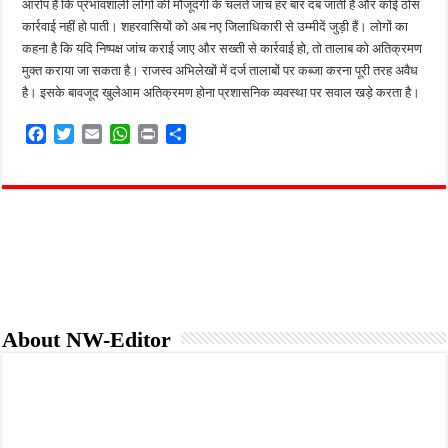
आरोप है कि प्रभावशाली लोगों की मौजूदगी के चलते जांच हर बार दब जाती है और कोई ठोस
कार्रवाई नहीं हो पाती। शहरवासियों को अब नए जिलाधिकारी से उम्मीदें जुड़ी हैं। लोगों का
कहना है कि यदि निष्पक्ष जांच कराई जाए और सख्ती से कार्रवाई हो, तो तालाब को अतिक्रमण
मुक्त कराया जा सकता है। राजस्व अभिलेखों में दर्ज तालाबों पर कब्जा करना पूरी तरह अवैध
है। इसके बावजूद खुलेआम अतिक्रमण होना प्रशासनिक व्यवस्था पर सवाल खड़े करता है।
F
T
E
W
P
S
a
w
m
h
r
h
c
i
a
a
i
a
e
t
i
t
n
r
b
t
l
s
t
e
o
e
A
o
r
p
k
p
About NW-Editor