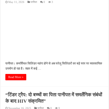
May 11, 2026
पानीपत
0
3
नासिक में दो बार भूकंप के झटके, घरों की दीवारों में आई दरारें; 5 किमी गहराई में था केंद्र
देशभर में मानसून का कहर: दिल्ली में अगस्त की औसत बारिश 8 दिन में पूरी, राजस्थान में हाईवे डूबे
भारत का गुप्त योद्धा: पाकिस्तान जेल की यातनाएं झेलकर भी मौत के मुंह से लौटा जासूस, रोंगटे खड़े
जंग के बाद पहली बार कैमरे में दिखे मुजतबा खामेनेई, सेहत को लेकर चल रही अटकलों पर लगा विरा
प्रयागराज में राहुल गांधी के कार्यक्रम को मिस्बाहुल हक ने बताया युवाओं की आवाज को नई दिशा देने
पानीपत। कमर्शियल सिलिंडर महंगा होने से अब घरेलू सिलिंडरों का बड़े स्तर पर व्यावसायिक
उपयोग हो रहा है। शहर में कई …
Read More »
“टिंडर ट्रैप: दो बच्चों का पिता पानीपत में समलैंगिक संबंधों
के बाद HIV संक्रमित”
November 16, 2025
पानीपत
0
9