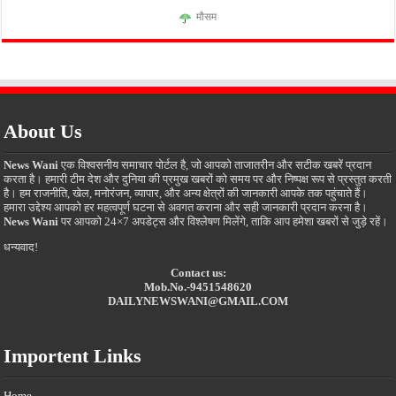
मौसम
About Us
News Wani
एक विश्वसनीय समाचार पोर्टल है, जो आपको ताजातरीन और सटीक खबरें प्रदान
करता है। हमारी टीम देश और दुनिया की प्रमुख खबरों को समय पर और निष्पक्ष रूप से प्रस्तुत करती
है। हम राजनीति, खेल, मनोरंजन, व्यापार, और अन्य क्षेत्रों की जानकारी आपके तक पहुंचाते हैं।
हमारा उद्देश्य आपको हर महत्वपूर्ण घटना से अवगत कराना और सही जानकारी प्रदान करना है।
News Wani
पर आपको 24×7 अपडेट्स और विश्लेषण मिलेंगे, ताकि आप हमेशा खबरों से जुड़े रहें।
धन्यवाद!
Contact us:
Mob.No.-9451548620
DAILYNEWSWANI@GMAIL.COM
Importent Links
Home