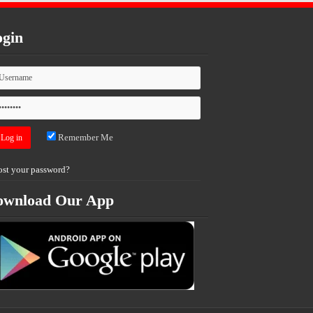
gin
Remember Me
ost your password?
ownload Our App