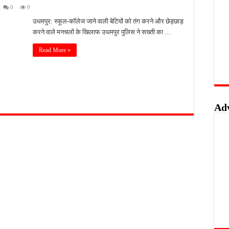
0
9
वाओं के लिए सुनहरा अवसर, 7 अगस्त तक करें ऑनलाइन आवेदन
उधमपुर: स्कूल-कॉलेज जाने वाली बेटियों को तंग करने और छेड़छाड़
खुशखबरी, ई-ट्राइसाइकिल खरीदने पर मिलेगा ₹65 हजार तक का अनुदान
करने वाले मनचलों के खिलाफ उधमपुर पुलिस ने सख्ती का …
 की पोल, तालाब का गंदा पानी घरों में घुसा, ग्रामीण बेहाल
Read More »
हिंसक मोड़, महिला पर कुल्हाड़ी से किया हमला
Ad