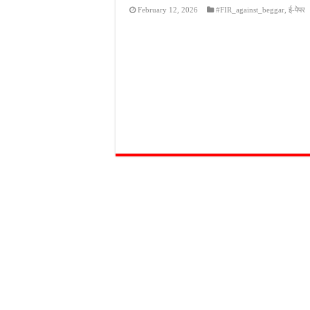
February 12, 2026
#FIR_against_beggar
,
ई-पेपर
आईटीआई एडमिशन 2026: यु
दिव्यांग छात्राओं के लिए 
भारी बारिश ने खोली अतिक्रमण
पेड़ लगाने के विवाद ने लिया 