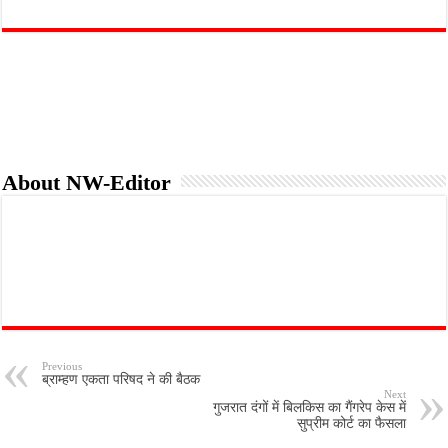
c
i
a
a
i
a
e
t
i
t
n
r
b
t
l
s
t
e
o
e
A
o
r
p
k
p
About NW-Editor
Previous
ब्राम्हण एकता परिषद ने की बैठक
Next
गुजरात दंगों में बिलकिस का गैंगरेप केस में
सुप्रीम कोर्ट का फैसला