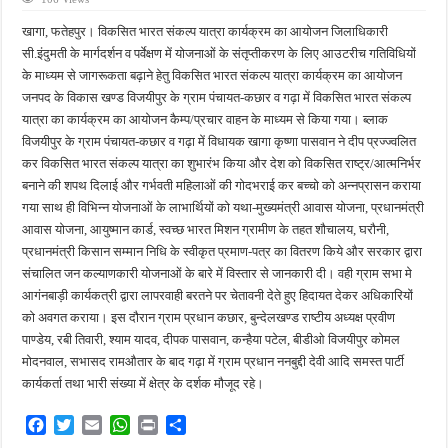
फतेहपुर के देवीगंज में दूषित पेयजल से बढ़ा संकट, बदबूदार पानी और जलभराव पर फूटा लोगों का गुस
खागा, फतेहपुर। विकसित भारत संकल्प यात्रा कार्यक्रम का आयोजन जिलाधिकारी
आईटीआई एडमिशन 2026: युवाओं के लिए सुनहरा अवसर, 7 अगस्त तक करें ऑनलाइन आवेदन
सी.इंदुमती के मार्गदर्शन व पर्वेक्षण में योजनाओं के संतृप्तीकरण के लिए आउटरीच गतिविधियों
के माध्यम से जागरूकता बढ़ाने हेतु विकसित भारत संकल्प यात्रा कार्यक्रम का आयोजन
दिव्यांग छात्राओं के लिए खुशखबरी, ई-ट्राइसाइकिल खरीदने पर मिलेगा ₹65 हजार तक का अनुदान
जनपद के विकास खण्ड विजयीपुर के ग्राम पंचायत-कछार व गढ़ा में विकसित भारत संकल्प
भारी बारिश ने खोली अतिक्रमण की पोल, तालाब का गंदा पानी घरों में घुसा, ग्रामीण बेहाल
यात्रा का कार्यक्रम का आयोजन कैम्प/प्रचार वाहन के माध्यम से किया गया। ब्लाक
विजयीपुर के ग्राम पंचायत-कछार व गढ़ा में विधायक खागा कृष्णा पासवान ने दीप प्रज्ज्वलित
पेड़ लगाने के विवाद ने लिया हिंसक मोड़, महिला पर कुल्हाड़ी से किया हमला
कर विकसित भारत संकल्प यात्रा का शुभारंभ किया और देश को विकसित राष्ट्र/आत्मनिर्भर
बनाने की शपथ दिलाई और गर्भवती महिलाओं की गोदभराई कर बच्चो को अन्नप्रासन कराया
गया साथ ही विभिन्न योजनाओं के लाभार्थियों को यथा-मुख्यमंत्री आवास योजना, प्रधानमंत्री
आवास योजना, आयुष्मान कार्ड, स्वच्छ भारत मिशन ग्रामीण के तहत शौचालय, घरौनी,
प्रधानमंत्री किसान सम्मान निधि के स्वीकृत प्रमाण-पत्र का वितरण किये और सरकार द्वारा
संचालित जन कल्याणकारी योजनाओं के बारे में विस्तार से जानकारी दी। वही ग्राम सभा मे
आगंनबाड़ी कार्यकत्री द्वारा लापरवाही बरतने पर चेतावनी देते हुए हिदायत देकर अधिकारियों
को अवगत कराया। इस दौरान ग्राम प्रधान कछार, बुन्देलखण्ड राष्टीय अध्यक्ष प्रवीण
पाण्डेय, रबी तिवारी, श्याम यादव, दीपक पासवान, कन्हैया पटेल, बीडीओ विजयीपुर कोमल
मोदनवाल, सभासद रामऔतार के बाद गढ़ा में ग्राम प्रधान ननबुद्दी देवी आदि समस्त पार्टी
कार्यकर्ता तथा भारी संख्या में क्षेत्र के दर्शक मौजूद रहे।
F
T
E
W
P
S
a
w
m
h
r
h