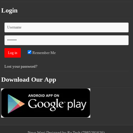
Login
Remember Me
Lost your password?
Download Our App
News Wani
Designed by Ra.Tech
(7985291626)
.