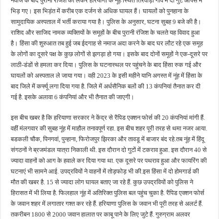
नवाज के बाद पुरानी रंजिश को लेकर हरियाणा के नूंह स्थित तिरवाड़ा गांव में दो गुट आपस में
भिड़ गए। इस भिड़ंत में करीब एक दर्जन से अधिक घायल हैं। घायलों को पुनहाना के
सामुदायिक अस्पताल में भर्ती कराया गया है। पुलिस के अनुसार, घटना सुबह 9 बजे की है।
राशिद और साजिद नामक व्यक्तियों के समूहों के बीच पुरानी रंजिश के चलते यह विवाद हुआ
है। हिंसा की शुरुआत तब हुई जब ईदगाह से नमाज अदा करने के बाद घर लौट रहे एक समूह
के लोगों का दूसरे पक्ष के कुछ लोगों से झगड़ा हो गया। इसके बाद दोनों समूहों ने एक-दूसरे पर
लाठी-डंडों से हमला कर दिया। पुलिस के घटनास्थल पर पहुंचने के बाद हिंसा रुक गई और
घायलों को अस्पताल ले जाया गया। वही 2023 के इसी महीने यानि अगस्त में नूंह में हिंसा के
बाद जिले में कर्फ्यू लगा दिया गया है. जिले में अर्धसैनिक बलों की 13 कंपनियां तैनात कर दी
गई है. इसके अलावा 6 कंपनियां और भी तैनात की जाएगी।
इस बीच खबर है कि हरियाणा सरकार ने केंद्र से रैपिड एक्शन फोर्स की 20 कंपनियां मांगी हैं.
वहीं मंलगवार की सुबह नूंह में माहौल तनावपूर्ण रहा. इस बीच शहर पूरी तरह से थमा नजर आया.
बडकली चौक, पिनगवां, पुन्हाना, फिरोजपुर झिरका और तावडू में बाजार बंद रहे.तब नूंह में हिंदू
संगठनों ने ब्रजमंडल यात्रा निकाली थी. इस दौरान दो गुटों में टकराव हुआ. इस दौरान 40 से
ज्यादा वाहनों को आग के हवाले कर दिया गया था. एक दूसरे पर पथराव हुआ और फायरिंग की
घटनाएं भी सामने आई. उपद्रवियों ने वाहनों में तोड़फोड़ भी की.इस हिंसा में दो होमगार्ड की
मौत की खबर है. 15 से ज्यादा लोग घायल बताए जा रहे हैं. कुछ उपद्रवियों को पुलिस ने
हिरासत में भी लिया है. फिलहाल नूंह में अतिरिक्त पुलिस बल पहुंच चुका है. रैपिड एक्शन फोर्स
के जवान शहर में लगातार गश्त कर रहे हैं. हरियाणा पुलिस के जवान भी पूरी तरह से अलर्ट हैं.
तकरीबन 1800 से 2000 जवान हालात पर काबू पाने के लिए जुटे हैं. गुरुग्राम अलवर