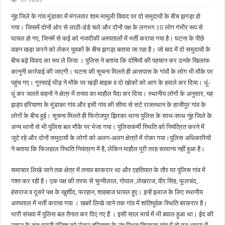
99 Views
फतेहपुर में माइक्रो क्रेडिट कंपनी के अधिकारी की संदिग्ध मौत, कमरे में मिला शव
नूंह जिले के गांव मुंडाका में मंगलवार शाम मामुली विवाद पर दो समुदायों के बीच झगड़ा हो
फतेहपुर में 21 वर्षीय युवती की मौत से मचा हड़कंप, घर के किचन में मिला शव
गया। जिसमें दोनों ओर से लाठी-डंडे चले और दोनों पक्ष के लगभग 10 लोग गंभीर रूप से
घायल हो गए, जिनमें से कई को नजदीकी अस्पतालों में भर्ती कराया गया है। घटना के पीछे
लिफ्ट देने पर भड़के दबंग, दूध कारोबारी को वाहन से खींचकर पीटा; नकदी और सोने की चेन गायब ह
वाहन खड़ा करने को लेकर युवकों के बीच झगड़ा बताया जा रहा है। जो बाद में दो समुदायों के
धाता ब्लॉक परिसर में पेयजल संकट गहराया, खराब हैंडपंपों से ग्रामीण परेशान
बीच बड़े विवाद का रूप ले लिया । पुलिस ने बताया कि दोषियों की पहचान कर उनके खिलाफ
कानूनी कार्रवाई की जाएगी। घटना की सूचना मिलते ही आसपास के गांवों के लोग भी मौके पर
पुलिस मॉडर्न स्कूल में स्वास्थ्य जागरूकता अभियान, 340 बच्चों को बांटी गई होम्योपैथिक दवा
पहुंच गए। गुस्साई भीड़ ने मौके पर खड़ी बाइक व दो खोकों को आग के हवाले कर दिया। धूं-
धूं कर जलते वाहनों ने क्षेत्र में तनाव का माहौल पैदा कर दिया। स्थानीय लोगों के अनुसार, यह
झड़प हरियाणा के मुंडाका गांव और इसी गांव की सीमा से सटे राजस्थान के हाजीपुर गांव के
लोगों के बीच हुई। सूचना मिलते ही फिरोजपुर झिरका थाना पुलिस के साथ-साथ नूंह जिले के
अन्य थानों से भी पुलिस बल मौके पर भेजा गया। पुलिसकर्मी स्थिति को नियंत्रित करने में
जुटे रहे और दोनों समुदायों के लोगों को अलग-अलग क्षेत्रों में रोका गया।पुलिस अधिकारियों
ने बताया कि फिलहाल स्थिति नियंत्रण में है, लेकिन माहौल पूरी तरह सामान्य नहीं हुआ है।
समाचार लिखे जाने तक क्षेत्र में तनाव बरकरार था और एहतियात के तौर पर पुलिस गांव में
गश्त कर रही है। एक पक्ष की तरफ से चुन्नीलाल, गोपाल ,लेखराज, वीर सिंह, फूलचंद,
हंसराज व दूसरे पक्ष के खुर्शीद, फरहान, शाहबाज घायल हुए। इन्हें इलाज के लिए स्थानीय
अस्पताल में भर्ती कराया गया । खबरें लिखे जाने तक गांव में शांतिपूर्वक स्थिति बरकरार है।
भारी संख्या में पुलिस बल तैनात कर दिए गए हैं । इसी साल मार्च में भी बवाल हुआ था। ईद की