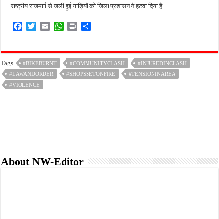
राष्ट्रीय राजमार्ग से जली हुई गाड़ियों को जिला प्रशासन ने हटवा दिया है.
F
T
E
W
P
S
a
w
m
h
r
h
c
i
a
a
i
a
e
t
i
t
n
r
Tags
#BIKEBURNT
#COMMUNITYCLASH
#INJUREDINCLASH
b
t
l
s
t
e
#LAWANDORDER
o
e
A
#SHOPSSETONFIRE
#TENSIONINAREA
o
r
p
#VIOLENCE
k
p
About NW-Editor