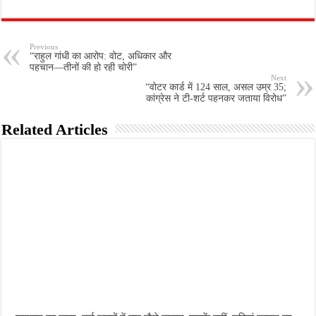
Previous
“राहुल गांधी का आरोप: वोट, अधिकार और
पहचान—तीनों की हो रही चोरी”
Next
“वोटर कार्ड में 124 साल, असल उम्र 35;
कांग्रेस ने टी-शर्ट पहनकर जताया विरोध”
Related Articles