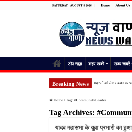
Home
About Us
SATURDAY , AUGUST 8 2026
टॉप न्यूज़
शहर खबरें
राज्य खबरें
Breaking News
मदरसों को लेकर बयान पर फर
पांच रुपये के सामान को लेकर 
Home
/
Tag:
#CommunityLeader
फतेहपुर में नाले से मिले शव
Tag Archives:
#Communi
जंगल में पेड़ से लटका मिला 
स्कूल भेजकर घर लौटी शिक्
यादव महासभा के युवा प्रभारी का हुआ
किशनपुर में निजी क्लीनिकों 