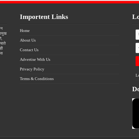
Importent Links
Lo
ीन
Home
्रमुख
ि,
About Us
चाते
ही
Contact Us
्स
Advertise With Us
Privacy Policy
L
Terms & Conditions
D