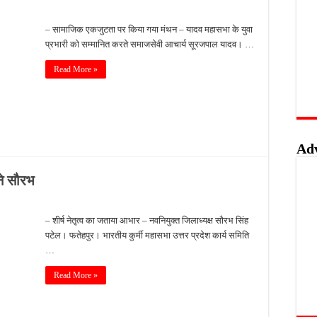
लिस का शिकंजा, फरार आरोपी आकाश साहू गिरफ्तार
– सामाजिक एकजुटता पर किया गया मंथन – यादव महासभा के युवा
बंदी, अवैध तमंचे और कारतूस के साथ युवक गिरफ्तार
प्रभारी को सम्मानित करते समाजसेवी आचार्य सूरजपाल यादव। …
 को मिलेगा रोजगार का मौका, 10 अगस्त को शिक्षुता मेले का आयोजन
Read More »
त्कृष्ट योगदान पर मिलेगा राज्य स्तरीय सम्मान, 31 अगस्त तक करें आवेदन
Ad
ने सौरभ
– शीर्ष नेतृत्व का जताया आभार – नवनियुक्त जिलाध्यक्ष सौरभ सिंह
पटेल। फतेहपुर। भारतीय कुर्मी महासभा उत्तर प्रदेश कार्य समिति
…
Read More »