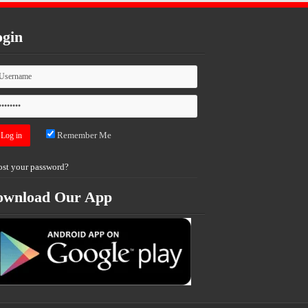
gin
Remember Me
ost your password?
ownload Our App