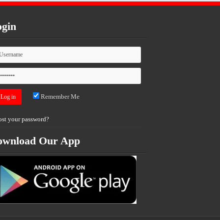
gin
Remember Me
ost your password?
ownload Our App