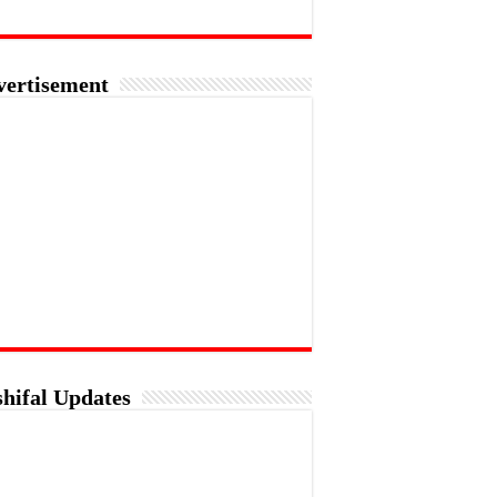
vertisement
hifal Updates