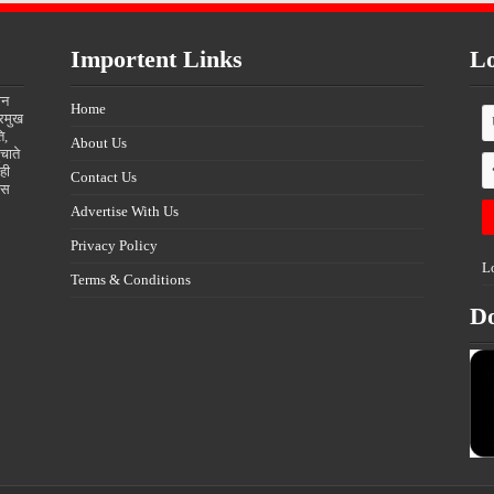
Importent Links
Lo
ीन
Home
्रमुख
ि,
About Us
चाते
ही
Contact Us
्स
Advertise With Us
Privacy Policy
L
Terms & Conditions
D