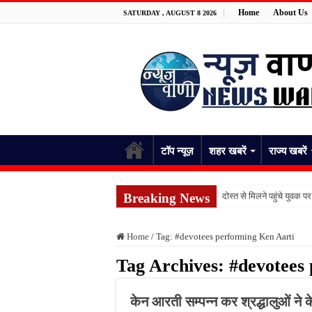
Home
About Us
SATURDAY , AUGUST 8 2026
टॉप न्यूज़
शहर खबरें
राज्य खबरें
Breaking News
दोस्त से मिलने पहुंचे युवक 
संगठित अपराध के खिलाफ बड़ी
Home
/
Tag:
#devotees performing Ken Aarti
फर्जी रसीदों से 1.40 करोड़
Tag Archives:
#devotees
गाड़ियों में तोड़फोड़ के बाद
बच्चों से भरी बस और स्कॉर
केन आरती सम्पन्न कर श्रद्धालुओं ने 
प्रयागराज में युवाओं की आवाज 