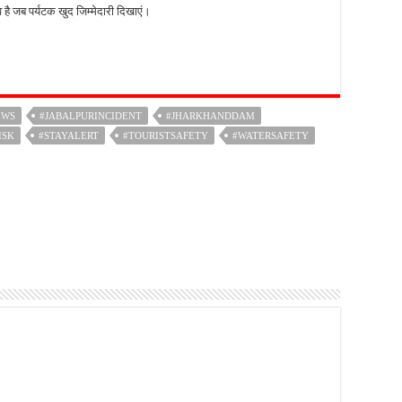
है जब पर्यटक खुद जिम्मेदारी दिखाएं।
EWS
#JABALPURINCIDENT
#JHARKHANDDAM
ISK
#STAYALERT
#TOURISTSAFETY
#WATERSAFETY