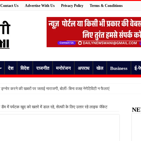
Contact Us
Advertise With Us
Privacy Policy
Terms & Conditions
देश
विदेश
राजनीत
मनोरंजन
अपराध
खेल
Business
ई-प
 इग्नोर करने की खबरों पर जताई नाराजगी, बोलीं- बिना वजह नेगेटिविटी न फैलाएं
 युवक की बेरहमी से हत्या; पेट में घोंपी लोहे की रॉड, CCTV में कैद हुई वारदात
ैम में पर्यटक खुद को खतरे में डाल रहे, सेल्फी के लिए उतार रहे लाइफ जैकेट
NE
ाड़ा: चीफ जस्टिस की तस्वीर लेकर श्मशान पहुंचा युवक, जांच में सामने आया हैरान करने वाला मामला
 की उम्मीद, नौ दिन तक चला इलाज; आखिर जिंदगी से जंग हार गईं शीला देवी
सोनम, मुस्कान, रूबी से भी क्रूर निकली नैना, पत्नी ने बेटी और उसके प्रेमी संग मिलकर पति की हत्या, 
 का मिजाज, आज कई जिलों में बारिश का अलर्ट; जानें कहां बरसेंगे बादल