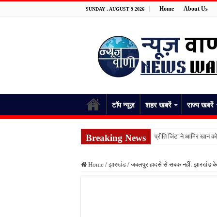
Home
About Us
SUNDAY , AUGUST 9 2026
टॉप न्यूज़
शहर खबरें
राज्य खबरें
Breaking News
प्रीति जिंटा ने आमिर खान को
लखनऊ में दोस्ती बनी दुश्मनी,
Home
/
झारखंड
/
जबलपुर हादसे से सबक नहीं: झारखंड के ड
जमानत के नाम पर बड़ा फर्जीव
17 घंटे बाद लौटी थी सांसों
मथुरा में रिश्तों का कत्ल: 
राजस्थान में फिर बदला मौसम