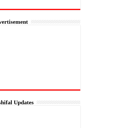
vertisement
hifal Updates