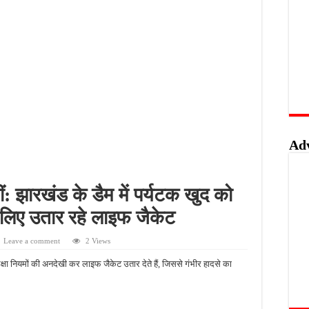
त्या से सनसनी, धारदार हथियार से हमला कर युवक की बेरहमी से हत्या
समारोह में CM योगी का बड़ा बयान, बोले- क्रांतिकारियों के बलिदान को भुलाया नहीं जा सकता
ओं के बीच पहुंचे BJP विधायक, पैर दबाए… कांवड़ियों की सेवा की और डीजे पर जमकर थिरके
द्धालुओं से भरी पिकअप पेड़ से टकराकर पलटी, 29 घायल सात घायलों को हेड इंजरी के चलते कानपुर 
Ad
: झारखंड के डैम में पर्यटक खुद को
के लिए उतार रहे लाइफ जैकेट
Leave a comment
2 Views
क्षा नियमों की अनदेखी कर लाइफ जैकेट उतार देते हैं, जिससे गंभीर हादसे का