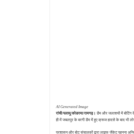
AI Generated Image
रांची/पलामू/कोडरमा/रामगढ़
।
डैम और जलाशयों में बोटिंग क
ही में जबलपुर के बरगी डैम में हुए क्रूज हादसे के बाद भी ल
प्रशासन और बोट संचालकों द्वारा लाइफ जैकेट पहनना अनिवार्य