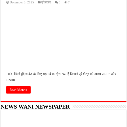
December 6, 2025
बुंदेलखंड
0
7
प्रयागराज में युवाओं की आवाज बनेगा छात्र संवाद, शिक्षा और रोजगार के मुद्दों पर राहुल गांधी करेंगे चर
नौकरी का झांसा देकर युवक को ले गए साथी, अलीगढ़ में ट्रेन से मौत के बाद हत्या का आरोप
कानपुर में घर में घुसकर युवक की हत्या, पत्नी पर भी हमला; लूट के बाद CCTV DVR ले गए बदमा
लखनऊ में नाबालिग से रेप के आरोप में ऑटो चालक गिरफ्तार, पुलिस जांच में जुटी
वाराणसी में देर रात खूनी हमला, साड़ी कारीगर की मौत; दो लोग गंभीर रूप से घायल
बांदा जिले बुंदेलखंड के लिए यह गर्व का ऐसा पल हैं जिसने पूरे क्षेत्र को आत्म सम्मान और
उत्साह …
Read More »
NEWS WANI NEWSPAPER