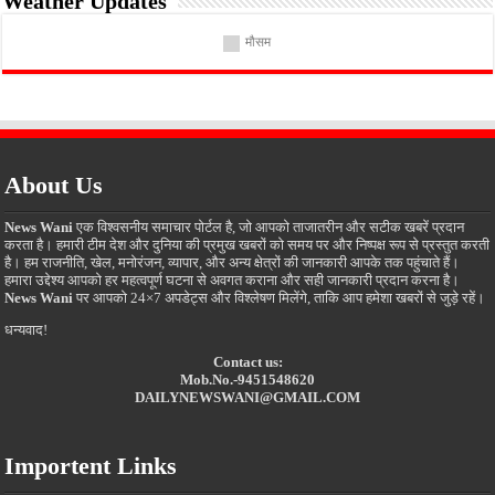
Weather Updates
मौसम
About Us
News Wani
एक विश्वसनीय समाचार पोर्टल है, जो आपको ताजातरीन और सटीक खबरें प्रदान
करता है। हमारी टीम देश और दुनिया की प्रमुख खबरों को समय पर और निष्पक्ष रूप से प्रस्तुत करती
है। हम राजनीति, खेल, मनोरंजन, व्यापार, और अन्य क्षेत्रों की जानकारी आपके तक पहुंचाते हैं।
हमारा उद्देश्य आपको हर महत्वपूर्ण घटना से अवगत कराना और सही जानकारी प्रदान करना है।
News Wani
पर आपको 24×7 अपडेट्स और विश्लेषण मिलेंगे, ताकि आप हमेशा खबरों से जुड़े रहें।
धन्यवाद!
Contact us:
Mob.No.-9451548620
DAILYNEWSWANI@GMAIL.COM
Importent Links