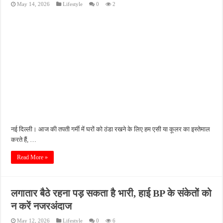
May 14, 2026
Lifestyle
0
2
पीएमजीएसवाई सड़क की हालत पर फिर उठे सवाल, ग्रामीणों ने गड्ढों और जलभराव की बताई समस्
फतेहपुर में अपराधियों की संपत्ति पर पुलिस की नजर, गुप्त सूचना देने वालों को मिलेगा इनाम
आईजीआरएस शिकायत के निस्तारण पर सवाल, जर्जर सड़क से ग्रामीणों की बढ़ी मुश्किलें
सीसीटीवी में कैद हुआ चोर, फिर भी पुलिस के हाथ खाली; बाइक और सिलेंडर चोरी का नहीं हुआ खुल
बच्चों की सीखने की क्षमता बढ़ाने पर जोर, शिक्षकों को सिखाई गईं नई शिक्षण तकनीकें
नई दिल्ली। आज की तपती गर्मी में घरों को ठंडा रखने के लिए हम एसी या कूलर का इस्तेमाल
करते हैं, …
Read More »
लगातार बैठे रहना पड़ सकता है भारी, हाई BP के संकेतों को
न करें नजरअंदाज
May 12, 2026
Lifestyle
0
6