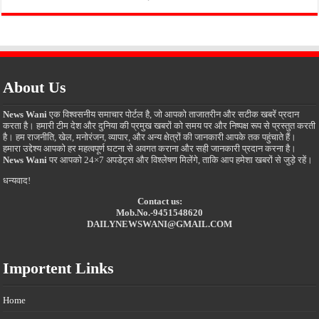
About Us
News Wani
एक विश्वसनीय समाचार पोर्टल है, जो आपको ताजातरीन और सटीक खबरें प्रदान
करता है। हमारी टीम देश और दुनिया की प्रमुख खबरों को समय पर और निष्पक्ष रूप से प्रस्तुत करती
है। हम राजनीति, खेल, मनोरंजन, व्यापार, और अन्य क्षेत्रों की जानकारी आपके तक पहुंचाते हैं।
हमारा उद्देश्य आपको हर महत्वपूर्ण घटना से अवगत कराना और सही जानकारी प्रदान करना है।
News Wani
पर आपको 24×7 अपडेट्स और विश्लेषण मिलेंगे, ताकि आप हमेशा खबरों से जुड़े रहें।
धन्यवाद!
Contact us:
Mob.No.-9451548620
DAILYNEWSWANI@GMAIL.COM
Importent Links
Home