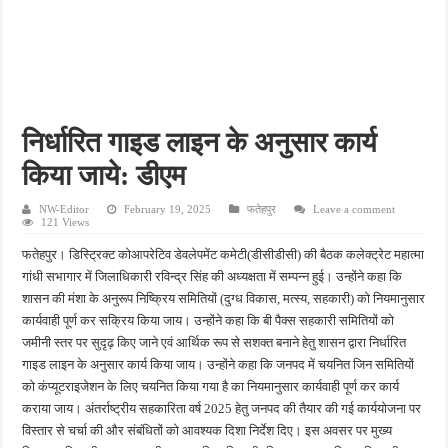
सरकारी दावों की खुली पोल: बरसात में भी प्यासा पाइपलाइन बनी दिखावे का खिलौना
ग्रामीण पत्रकार एसोसिएशन की तहसील इकाई महोबा की बैठक संपन्न, संगठन को मजबूत बनाने पर
तीन दिन से लापता युवक का नहर में मिला शव, नहाने के दौरान हुआ था हादसा
खेत में पानी देखने गए युवक को सांप ने डसा, अस्पताल पहुंचने से पहले हुई मौत
तांबेश्वर नगर में घर के अंदर युवक ने उठाया खौफनाक कदम, अस्पताल पहुंचते ही डॉक्टर ने मृत घोषि
निर्धारित गाइड लाइन के अनुसार कार्य
किया जाये: डीएम
NW-Editor
February 19, 2025
फतेहपुर
Leave a comment
121 Views
फतेहपुर। डिस्ट्रिक्ट कोआपरेटिव डेवलेपमेंट कमेटी(डीसीडीसी) की बैठक कलेक्ट्रेट महात्मा
गांधी सभागार में जिलाधिकारी रविन्द्र सिंह की अध्यक्षता में सम्पन्न हुई। उन्होंने कहा कि
शासन की मंशा के अनुरूप निष्क्रिय समितियों (दुग्ध विकास, मत्स्य, सहकारी) को नियमानुसार
कार्यवाही पूर्ण कर सक्रिय किया जाय। उन्होंने कहा कि बी पैक्स सहकारी समितियों को
जमीनी स्तर पर सुदृढ़ किए जाने एवं आर्थिक रूप से सशक्त बनाने हेतु शासन द्वारा निर्धारित
गाइड लाइन के अनुसार कार्य किया जाय। उन्होंने कहा कि जनपद में चयनित जिन समितियों
को कंप्यूटराइजेशन के लिए चयनित किया गया है का नियमानुसार कार्यवाही पूर्ण कर कार्य
कराया जाय। अंतर्राष्ट्रीय सहकारिता वर्ष 2025 हेतु जनपद की तैयार की गई कार्ययोजना पर
विस्तार से चर्चा की और संबंधितों को आवश्यक दिशा निर्देश दिए। इस अवसर पर मुख्य