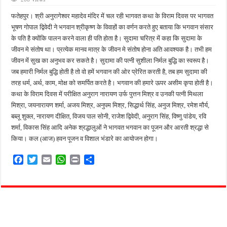
फतेहपुर में माइक्रो क्रेडिट कंपनी के अधिकारी की संदिग्ध मौत, कमरे में मिला शव
फतेहपुर। श्री अनुरागेश्वर महादेव मंदिर में चल रही भागवत कथा के विराम दिवस पर भागवत
फतेहपुर में 21 वर्षीय युवती की मौत से मचा हड़कंप, घर के किचन में मिला शव
भूषण गोपाल द्विवेदी ने भगवान श्रीकृष्ण के विवाहों का वर्णन करते हुए बताया कि भगवान संसार
के पति है क्योंकि पालन करने वाला ही पति होता है। सुदामा चरित्र में कहा कि सुदामा के
लिफ्ट देने पर भड़के दबंग, दूध कारोबारी को वाहन से खींचकर पीटा; नकदी और सोने की चेन गायब ह
जीवन मे संतोष था। प्रत्येक मानव मात्र के जीवन मे संतोष होना अति आवश्यक है। तभी हम
धाता ब्लॉक परिसर में पेयजल संकट गहराया, खराब हैंडपंपों से ग्रामीण परेशान
जीवन में सुख का अनुभव कर सकते है। सुदामा की पत्नी सुशीला निर्मल बुद्धि का स्वरूप है।
जब हमारी निर्मल बुद्धि होती है तो वो हमें भगवान की ओर प्रेरित करती है, तब हम सुदामा की
पुलिस मॉडर्न स्कूल में स्वास्थ्य जागरूकता अभियान, 340 बच्चों को बांटी गई होम्योपैथिक दवा
तरह धर्म, अर्थ, काम, मोक्ष को समर्पित करते है। भगवान की हमारे ऊपर असीम कृपा होती है।
कथा के विराम दिवस में परीक्षित अनुराग नारायण उर्फ पुत्तन मिश्र व उनकी पत्नी मिथला
मिश्रा, जयनारायण शर्मा, अजय मिश्र, अनुपम मिश्र, सिद्धार्थ सिंह, अनुज मिश्र, रमेश मौर्य,
बब्लू शुक्ल, नारायण दीक्षित, विजय पाल सोनी, राजेश द्विवेदी, अनुराग सिंह, विष्णु पांडेय, रवि
शर्मा, विकास सिंह आदि अनेक श्रद्धालुओं ने भागवत भगवान का पूजन और आरती श्रद्धा से
किया। कल (आज) हवन पूजन व विशाल भंडारे का आयोजन होगा।
F
T
E
W
P
S
a
w
m
h
r
h
c
i
a
a
i
a
e
t
i
t
n
r
b
t
l
s
t
e
o
e
A
o
r
p