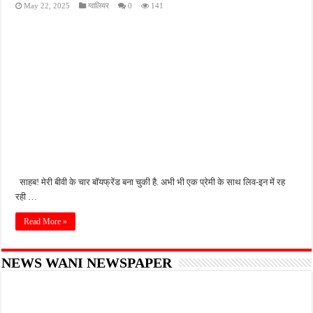
May 22, 2025
ग्वालियर
0
141
भारत का गुप्त योद्धा: पाकिस्तान जेल की यातनाएं झेलकर भी मौत के मुंह से लौटा जासूस, रोंगटे खड़े
जंग के बाद पहली बार कैमरे में दिखे मुजतबा खामेनेई, सेहत को लेकर चल रही अटकलों पर लगा विरा
प्रयागराज में राहुल गांधी के कार्यक्रम को मिस्बाहुल हक ने बताया युवाओं की आवाज को नई दिशा देने
इलेक्ट्रिक स्कूटी एजेंसी में भीषण आग, 12 नई स्कूटियां जलकर राख, लाखों का हुआ नुकसान
गंगा में नहाते समय लापता हुआ था 18 वर्षीय युवक, दो दिन बाद पुल के नीचे मिला शव
साहब! मेरी बीवी के चार बॉयफ्रेंड बना चुकी है. अभी भी एक प्रेमी के साथ लिव-इन में रह
रही …
Read More »
NEWS WANI NEWSPAPER