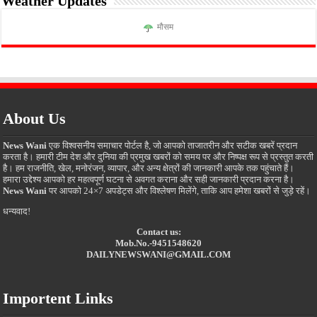
Weather Updates
मौसम
About Us
News Wani
एक विश्वसनीय समाचार पोर्टल है, जो आपको ताजातरीन और सटीक खबरें प्रदान
करता है। हमारी टीम देश और दुनिया की प्रमुख खबरों को समय पर और निष्पक्ष रूप से प्रस्तुत करती
है। हम राजनीति, खेल, मनोरंजन, व्यापार, और अन्य क्षेत्रों की जानकारी आपके तक पहुंचाते हैं।
हमारा उद्देश्य आपको हर महत्वपूर्ण घटना से अवगत कराना और सही जानकारी प्रदान करना है।
News Wani
पर आपको 24×7 अपडेट्स और विश्लेषण मिलेंगे, ताकि आप हमेशा खबरों से जुड़े रहें।
धन्यवाद!
Contact us:
Mob.No.-9451548620
DAILYNEWSWANI@GMAIL.COM
Importent Links