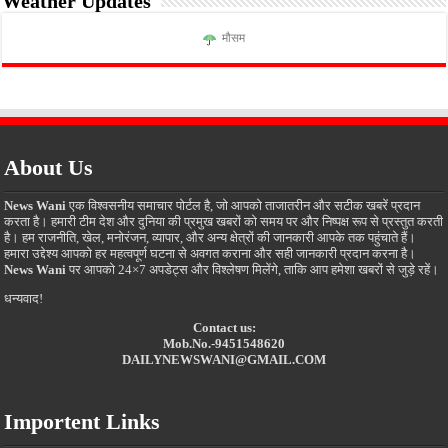
Weather Updates
मौसम
About Us
News Wani
एक विश्वसनीय समाचार पोर्टल है, जो आपको ताजातरीन और सटीक खबरें प्रदान
करता है। हमारी टीम देश और दुनिया की प्रमुख खबरों को समय पर और निष्पक्ष रूप से प्रस्तुत करती
है। हम राजनीति, खेल, मनोरंजन, व्यापार, और अन्य क्षेत्रों की जानकारी आपके तक पहुंचाते हैं।
हमारा उद्देश्य आपको हर महत्वपूर्ण घटना से अवगत कराना और सही जानकारी प्रदान करना है।
News Wani
पर आपको 24×7 अपडेट्स और विश्लेषण मिलेंगे, ताकि आप हमेशा खबरों से जुड़े रहें।
धन्यवाद!
Contact us:
Mob.No.-9451548620
DAILYNEWSWANI@GMAIL.COM
Importent Links