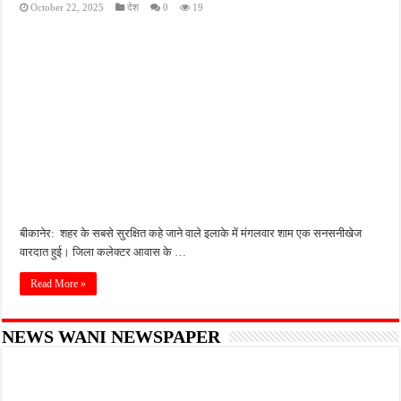
October 22, 2025
देश
0
19
प्रयागराज में युवाओं की आवाज बनेगा छात्र संवाद, शिक्षा और रोजगार के मुद्दों पर राहुल गांधी करेंगे चर
नौकरी का झांसा देकर युवक को ले गए साथी, अलीगढ़ में ट्रेन से मौत के बाद हत्या का आरोप
कानपुर में घर में घुसकर युवक की हत्या, पत्नी पर भी हमला; लूट के बाद CCTV DVR ले गए बदमा
लखनऊ में नाबालिग से रेप के आरोप में ऑटो चालक गिरफ्तार, पुलिस जांच में जुटी
वाराणसी में देर रात खूनी हमला, साड़ी कारीगर की मौत; दो लोग गंभीर रूप से घायल
बीकानेर: शहर के सबसे सुरक्षित कहे जाने वाले इलाके में मंगलवार शाम एक सनसनीखेज
वारदात हुई। जिला कलेक्टर आवास के …
Read More »
NEWS WANI NEWSPAPER