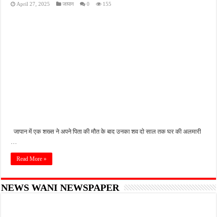
April 27, 2025
जापान
0
155
फतेहपुर के देवीगंज में दूषित पेयजल से बढ़ा संकट, बदबूदार पानी और जलभराव पर फूटा लोगों का गुस
आईटीआई एडमिशन 2026: युवाओं के लिए सुनहरा अवसर, 7 अगस्त तक करें ऑनलाइन आवेदन
दिव्यांग छात्राओं के लिए खुशखबरी, ई-ट्राइसाइकिल खरीदने पर मिलेगा ₹65 हजार तक का अनुदान
भारी बारिश ने खोली अतिक्रमण की पोल, तालाब का गंदा पानी घरों में घुसा, ग्रामीण बेहाल
पेड़ लगाने के विवाद ने लिया हिंसक मोड़, महिला पर कुल्हाड़ी से किया हमला
जापान में एक शख्स ने अपने पिता की मौत के बाद उनका शव दो साल तक घर की अलमारी
…
Read More »
NEWS WANI NEWSPAPER