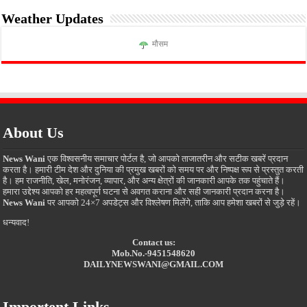
Weather Updates
मौसम
About Us
News Wani
एक विश्वसनीय समाचार पोर्टल है, जो आपको ताजातरीन और सटीक खबरें प्रदान
करता है। हमारी टीम देश और दुनिया की प्रमुख खबरों को समय पर और निष्पक्ष रूप से प्रस्तुत करती
है। हम राजनीति, खेल, मनोरंजन, व्यापार, और अन्य क्षेत्रों की जानकारी आपके तक पहुंचाते हैं।
हमारा उद्देश्य आपको हर महत्वपूर्ण घटना से अवगत कराना और सही जानकारी प्रदान करना है।
News Wani
पर आपको 24×7 अपडेट्स और विश्लेषण मिलेंगे, ताकि आप हमेशा खबरों से जुड़े रहें।
धन्यवाद!
Contact us:
Mob.No.-9451548620
DAILYNEWSWANI@GMAIL.COM
Importent Links