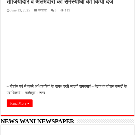
ताजियादार व अलमदारों की समस्याओं को किया दर्ज
पीएमजीएसवाई सड़क की हालत पर फिर उठे सवाल, ग्रामीणों ने गड्ढों और जलभराव की बताई समस्
June 13, 2025
फतेहपुर
0
119
फतेहपुर में अपराधियों की संपत्ति पर पुलिस की नजर, गुप्त सूचना देने वालों को मिलेगा इनाम
आईजीआरएस शिकायत के निस्तारण पर सवाल, जर्जर सड़क से ग्रामीणों की बढ़ी मुश्किलें
सीसीटीवी में कैद हुआ चोर, फिर भी पुलिस के हाथ खाली; बाइक और सिलेंडर चोरी का नहीं हुआ खुल
बच्चों की सीखने की क्षमता बढ़ाने पर जोर, शिक्षकों को सिखाई गईं नई शिक्षण तकनीकें
– मोहर्रम पर्व से पहले अधिकारियों के समक्ष रखी जाएंगी समस्याएं – बैठक के दौरान कमेटी के
पदाधिकारी। फतेहपुर। शहर …
Read More »
NEWS WANI NEWSPAPER