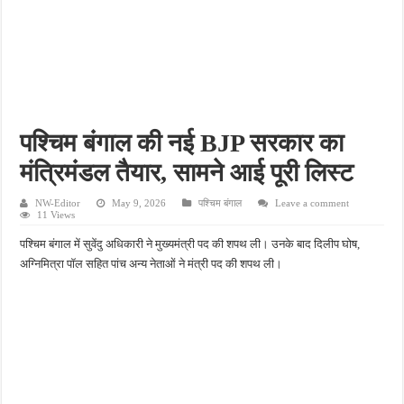
फतेहपुर में माइक्रो क्रेडिट कंपनी के अधिकारी की संदिग्ध मौत, कमरे में मिला शव
फतेहपुर में 21 वर्षीय युवती की मौत से मचा हड़कंप, घर के किचन में मिला शव
लिफ्ट देने पर भड़के दबंग, दूध कारोबारी को वाहन से खींचकर पीटा; नकदी और सोने की चेन गायब ह
धाता ब्लॉक परिसर में पेयजल संकट गहराया, खराब हैंडपंपों से ग्रामीण परेशान
पुलिस मॉडर्न स्कूल में स्वास्थ्य जागरूकता अभियान, 340 बच्चों को बांटी गई होम्योपैथिक दवा
पश्चिम बंगाल की नई BJP सरकार का
मंत्रिमंडल तैयार, सामने आई पूरी लिस्ट
NW-Editor
May 9, 2026
पश्चिम बंगाल
Leave a comment
11 Views
पश्चिम बंगाल में सुवेंदु अधिकारी ने मुख्यमंत्री पद की शपथ ली। उनके बाद दिलीप घोष,
अग्निमित्रा पॉल सहित पांच अन्य नेताओं ने मंत्री पद की शपथ ली।