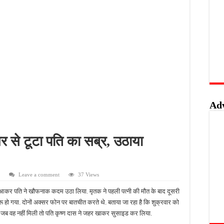
वाओं के लिए सुनहरा अवसर, 7 अगस्त तक करें ऑनलाइन आवेदन
खुशखबरी, ई-ट्राइसाइकिल खरीदने पर मिलेगा ₹65 हजार तक का अनुदान
 की पोल, तालाब का गंदा पानी घरों में घुसा, ग्रामीण बेहाल
हिंसक मोड़, महिला पर कुल्हाड़ी से किया हमला
Ad
र से टूटा पति का सब्र, उठाया
Leave a comment
37 Views
ंग आकर पति ने खौफनाक कदम उठा लिया. मृतक ने पहली पत्नी की मौत के बाद दूसरी
रू हो गया. दोनों अक्सर फोन पर बातचीत करते थे. बताया जा रहा है कि शुक्रवार को
ब वह नहीं मिली तो पति कृष्ण दास ने जहर खाकर सुसाइड कर लिया.