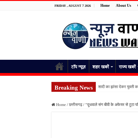
Home
About Us
FRIDAY , AUGUST 7 2026
टॉप न्यूज़
शहर खबरें
राज्य खबरें
Breaking News
शादी का झांसा देकर युवती 
भिंडी तोड़ते समय किशोर को ज
Home
/
छत्तीसगढ़
/
“दूधवाले संग बीवी के अफेयर से टूट
जिला अस्पताल में ईसीजी से 
बारिश भी नहीं रोक सकी सेवा क
जिला अस्पताल की व्यवस्था
फतेहपुर के देवीगंज में दूषि