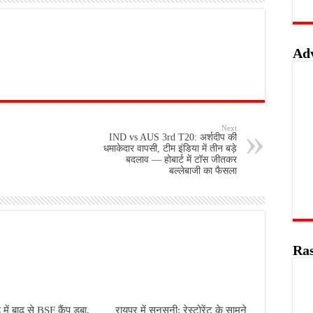
Ad
Next
IND vs AUS 3rd T20: अर्शदीप की
धमाकेदार वापसी, टीम इंडिया में तीन बड़े
बदलाव — होबार्ट में टॉस जीतकर
बल्लेबाजी का फैसला
Ras
 में बाढ़ से BSF कैंप डूबा,
रायपुर में सनसनी: रेस्टोरेंट के सामने