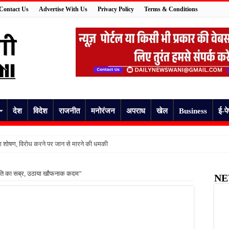
Contact Us
Advertise With Us
Privacy Policy
Terms & Conditions
देश
विदेश
राजनीत
मनोरंजन
अपराध
खेल
Business
ई-प
का शोषण, विरोध करने पर जान से मारने की धमकी
हरीले सांप ने डसा, जिला अस्पताल में भर्ती
ा पति का सब्र, उठाया खौफनाक कदम”
NE
पहले बिगड़ी तबीयत, 55 वर्षीय व्यक्ति की अचानक मौत
ा जज़्बा, फतेहपुर में रेडक्रॉस रक्तदान शिविर में जुटे रक्तदाता
 पर उठे सवाल, घायल मरीज ने इलाज और ऑपरेशन खर्च को लेकर लगाए गंभीर आरोप
त पेयजल से बढ़ा संकट, बदबूदार पानी और जलभराव पर फूटा लोगों का गुस्सा