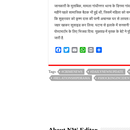
जानकारी के मुताबिक, मामला गांधीनगर थाना के डिगमा गां
महीने पहले सामाजिक बैठक भी हुई थी, जिसमें महिला को स
कि शुक्रवार को कृष्ण दास की पत्नी अचानक घर से लापता 
जहर खाकर सुसाइड कर लिया. घटना से इलाके में सनसनी फ
पोस्टमार्टम के लिए भिजवा दिया. पूछताछ में मृतक के बेटे न
जारी है.
F
T
E
W
P
S
a
w
m
h
r
h
c
i
a
a
i
a
e
t
i
t
n
r
Tags
#CRIMENEWS
#DAILYNEWSUPDATE
b
t
l
s
t
e
#RELATIONSHIPDRAMA
o
e
A
#SHOCKINGINCIDEN
o
r
p
k
p
About NW-Editor