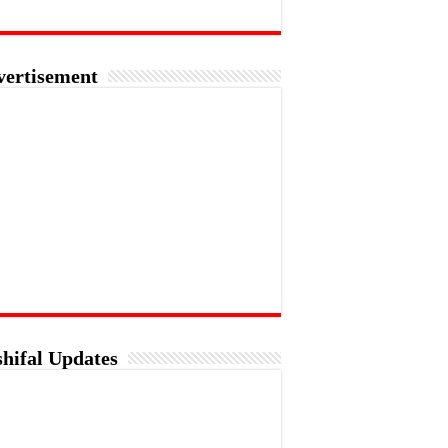
vertisement
hifal Updates