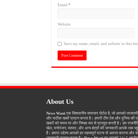
Email
*
Website
Save my name, email, and website in this bro
About Us
News Wani
एक विश्वसनीय समाचार पोर्टल है, जो आपको ताजातर
और सटीक खबरें प्रदान करता है। हमारी टीम देश और दुनिया की प
खबरों को समय पर और निष्पक्ष रूप से प्रस्तुत करती है। हम राजनीत
खेल, मनोरंजन, व्यापार, और अन्य क्षेत्रों की जानकारी आपके तक पहुं
हैं। हमारा उद्देश्य आपको हर महत्वपूर्ण घटना से अवगत कराना और स
जानकारी प्रदान करना है।
News Wani
पर आपको 24×7 अपडेट