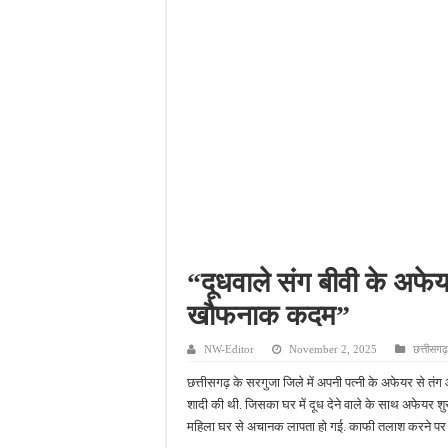
आईटीआई एडमिशन 2026: यु
दिव्यांग छात्राओं के लिए 
भारी बारिश ने खोली अतिक्रमण
पेड़ लगाने के विवाद ने लिया 
“दूधवाले संग बीवी के अफेय
खौफनाक कदम”
NW-Editor
November 2, 2025
छत्तीसगढ़
छत्तीसगढ़ के सरगुजा जिले में अपनी पत्नी के अफेयर से त
शादी की थी. जिसका घर में दूध देने वाले के साथ अफेयर शु
महिला घर से अचानक लापता हो गई. काफी तलाश करने पर ज