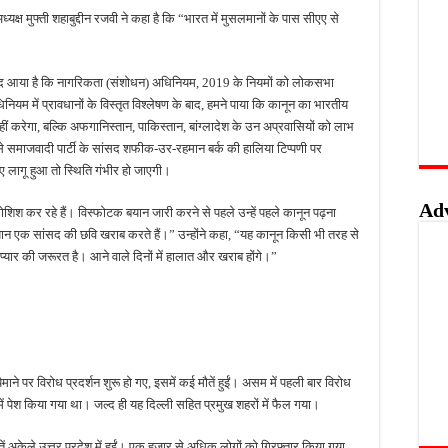
्यक्ष मुफ्ती शहाबुद्दीन रजवी ने कहा है कि “भारत में मुसलमानों के पास सीएए से
वाओं के लिए सुनहरा अवसर, 7 अगस्त तक करें ऑनलाइन आवेदन
खुशखबरी, ई-ट्राइसाइकिल खरीदने पर मिलेगा ₹65 हजार तक का अनुदान
ों बाद आया है कि नागरिकता (संशोधन) अधिनियम, 2019 के नियमों को लोकसभा
 की पोल, तालाब का गंदा पानी घरों में घुसा, ग्रामीण बेहाल
ियम में प्रावधानों के विस्तृत विश्लेषण के बाद, हमने पाया कि कानून का भारतीय
हिंसक मोड़, महिला पर कुल्हाड़ी से किया हमला
 नहीं करेगा, बल्कि अफगानिस्तान, पाकिस्तान, बांग्लादेश के उन अप्रवासियों को लाभ
से समाजवादी पार्टी के सांसद शफीक-उर-रहमान बर्क की हालिया टिप्पणी पर
ीएए लागू हुआ तो स्थिति गंभीर हो जाएगी।
Ad
ोशिश कर रहे हैं। विस्फोटक बयान जारी करने से पहले उन्हें पहले कानून पढ़ना
 एक सांसद की छवि खराब करते हैं।” उन्होंने कहा, “यह कानून किसी भी तरह से
 प्यार की जरूरत है। आने वाले दिनों में हालात और खराब होंगे।”
पैमाने पर विरोध प्रदर्शन शुरू हो गए, इसमें कई मौतें हुईं। असम में पहली बार विरोध
ं पेश किया गया था। जल्द ही यह दिल्ली सहित प्रमुख शहरों में फैल गया।
मौतें अकेले उत्तर प्रदेश में हुईं। एक हजार से अधिक लोगों को गिरफ्तार किया गया