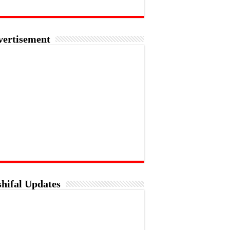
vertisement
hifal Updates