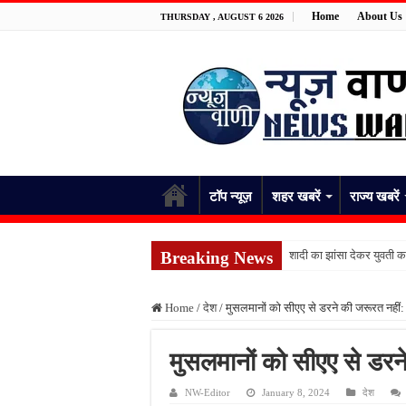
Home
About Us
THURSDAY , AUGUST 6 2026
टॉप न्यूज़
शहर खबरें
राज्य खबरें
Breaking News
शादी का झांसा देकर युवती 
भिंडी तोड़ते समय किशोर को ज
Home
/
देश
/
मुसलमानों को सीएए से डरने की जरूरत नहीं:
जिला अस्पताल में ईसीजी से 
बारिश भी नहीं रोक सकी सेवा क
मुसलमानों को सीएए से डरन
जिला अस्पताल की व्यवस्था
NW-Editor
January 8, 2024
देश
फतेहपुर के देवीगंज में दूषि