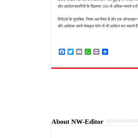
और आंदोलनकारियों के खिलाफ 300 से अधिक मामले दर्ज 
रिपोर्ट्स के मुताबिक, नियम अब तैयार हैं और एक ऑनलाइन पोर
और आवेदक अपने मोबाइल फोन से भी आवेदन कर सकते है
F
T
E
W
P
S
a
w
m
h
r
h
c
i
a
a
i
a
e
t
i
t
n
r
b
t
l
s
t
e
o
e
A
o
r
p
k
p
About NW-Editor