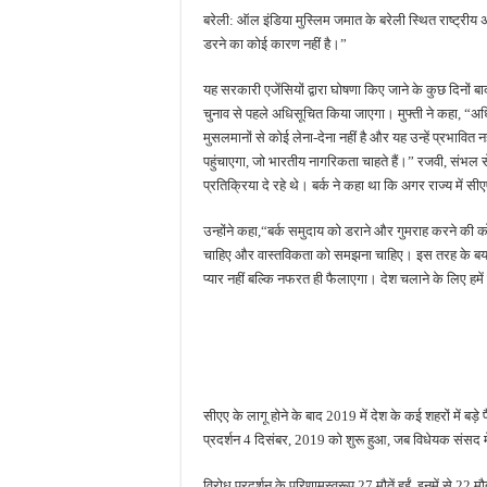
बरेली: ऑल इंडिया मुस्लिम जमात के बरेली स्थित राष्ट्रीय अध
आईटीआई एडमिशन 2026: यु
डरने का कोई कारण नहीं है।”
दिव्यांग छात्राओं के लिए 
यह सरकारी एजेंसियों द्वारा घोषणा किए जाने के कुछ दिन
भारी बारिश ने खोली अतिक्रमण
चुनाव से पहले अधिसूचित किया जाएगा। मुफ्ती ने कहा, “अधिन
पेड़ लगाने के विवाद ने लिया 
मुसलमानों से कोई लेना-देना नहीं है और यह उन्हें प्रभावित
पहुंचाएगा, जो भारतीय नागरिकता चाहते हैं।” रजवी, संभल 
प्रतिक्रिया दे रहे थे। बर्क ने कहा था कि अगर राज्य में स
उन्‍होंने कहा,“बर्क समुदाय को डराने और गुमराह करने की क
चाहिए और वास्तविकता को समझना चाहिए। इस तरह के बयान
प्यार नहीं बल्कि नफरत ही फैलाएगा। देश चलाने के लिए हमें
सीएए के लागू होने के बाद 2019 में देश के कई शहरों में बड़े 
प्रदर्शन 4 दिसंबर, 2019 को शुरू हुआ, जब विधेयक संसद मे
विरोध प्रदर्शन के परिणामस्वरूप 27 मौतें हुईं, इनमें से 22 