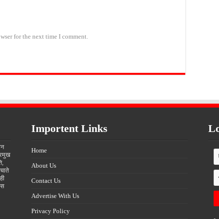
wser for the next time I comment.
Importent Links
Lo
ीन
Home
्रमुख
ि,
About Us
चाते
ही
Contact Us
्स
Advertise With Us
Privacy Policy