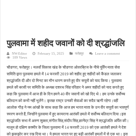
पीएमजीएसवाई सड़क की हालत पर फिर उठे सवाल, ग्रामीणों ने गड्ढों और जलभराव की बताई समस्
फतेहपुर में अपराधियों की संपत्ति पर पुलिस की नजर, गुप्त सूचना देने वालों को मिलेगा इनाम
आईजीआरएस शिकायत के निस्तारण पर सवाल, जर्जर सड़क से ग्रामीणों की बढ़ी मुश्किलें
सीसीटीवी में कैद हुआ चोर, फिर भी पुलिस के हाथ खाली; बाइक और सिलेंडर चोरी का नहीं हुआ खुल
पुलवामा में शहीद जवानों को दी श्रद्धांजलि
बच्चों की सीखने की क्षमता बढ़ाने पर जोर, शिक्षकों को सिखाई गईं नई शिक्षण तकनीकें
NW-Editor
February 15, 2025
फतेहपुर
Leave a comment
109 Views
चौडगरा, फतेहपुर। मलवाँ विकास खंड के चौडगरा ओवरब्रिज के नीचे पूर्विंन माता सेवा
समिति द्वारा पुलवामा हमले में 14 फरवरी 2019 को शहीद हुए शहीदों को कैंडल जलाकर
श्रद्धांजलि दी और दो मिनट का मौन धारण करते हुए वीर सपूतों को याद किया। पुलवामा
हमले की बरसी पर समिति के अध्यक्ष दशरथ सिंह परिहार ने अमर शहीदों को याद करते हुए
कहा कि पुलवामा में आज ही के दिन हमने 40 वीर जवानों को खो दिए थे। हम उनके सर्वाेच्च
बलिदान को कभी नहीं भूलेंगे। कृतज्ञ राष्ट्र उनकी सेवाओं का सदैव ऋणी रहेगा।वहीं
आलोक गौड़ ने नम आंखों के साथ कहा कि आज हम भारत माता के उन वीर सपूतों का भावपूर्ण
स्मरण करते हैं, जिन्होंने पुलवामा में हुए कायराना आतंकी हमले में सर्वाेच्च बलिदान दिया।इस
श्रद्धांजलि सभा में अरुण शुक्ला,संगीत सिंह,संदीप सिंह,ज्ञानेंद्र सिंह ने श्रद्धांजलि अर्पित की।
मालूम हो दक्षिण कश्मीर के जिला पुलवामा में 14 फरवरी 2019 को एक आतंकी हमले ने देश
को झकझोर कर रख दिया था। ये हमला भारत पर हुए बड़ी आतंकी हमलों में से एक था। इस