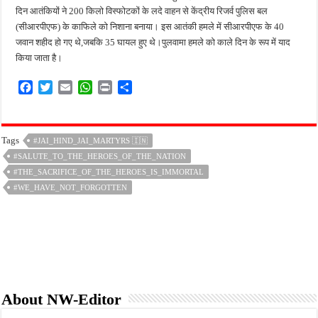
दिन आतंकियों ने 200 किलो विस्फोटकों के लदे वाहन से केंद्रीय रिजर्व पुलिस बल
(सीआरपीएफ) के काफिले को निशाना बनाया। इस आतंकी हमले में सीआरपीएफ के 40
जवान शहीद हो गए थे,जबकि 35 घायल हुए थे।पुलवामा हमले को काले दिन के रूप में याद
किया जाता है।
F
T
E
W
P
S
a
w
m
h
r
h
c
i
a
a
i
a
e
t
i
t
n
r
Tags
#JAI_HIND_JAI_MARTYRS 🇮🇳
b
t
l
s
t
e
#SALUTE_TO_THE_HEROES_OF_THE_NATION
o
e
A
o
r
p
#THE_SACRIFICE_OF_THE_HEROES_IS_IMMORTAL
k
p
#WE_HAVE_NOT_FORGOTTEN
About NW-Editor