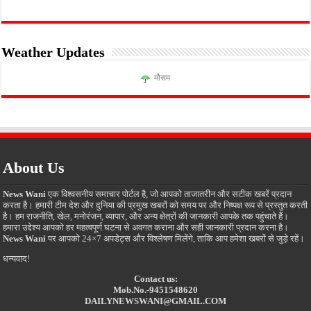
Weather Updates
मौसम
About Us
News Wani
एक विश्वसनीय समाचार पोर्टल है, जो आपको ताजातरीन और सटीक खबरें प्रदान
करता है। हमारी टीम देश और दुनिया की प्रमुख खबरों को समय पर और निष्पक्ष रूप से प्रस्तुत करती
है। हम राजनीति, खेल, मनोरंजन, व्यापार, और अन्य क्षेत्रों की जानकारी आपके तक पहुंचाते हैं।
हमारा उद्देश्य आपको हर महत्वपूर्ण घटना से अवगत कराना और सही जानकारी प्रदान करना है।
News Wani
पर आपको 24×7 अपडेट्स और विश्लेषण मिलेंगे, ताकि आप हमेशा खबरों से जुड़े रहें।
धन्यवाद!
Contact us:
Mob.No.-9451548620
DAILYNEWSWANI@GMAIL.COM