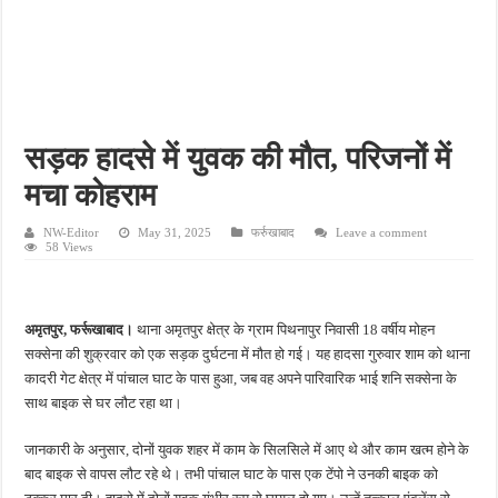
पीएमजीएसवाई सड़क की हालत पर फिर उठे सवाल, ग्रामीणों ने गड्ढों और जलभराव की बताई समस्
फतेहपुर में अपराधियों की संपत्ति पर पुलिस की नजर, गुप्त सूचना देने वालों को मिलेगा इनाम
आईजीआरएस शिकायत के निस्तारण पर सवाल, जर्जर सड़क से ग्रामीणों की बढ़ी मुश्किलें
सीसीटीवी में कैद हुआ चोर, फिर भी पुलिस के हाथ खाली; बाइक और सिलेंडर चोरी का नहीं हुआ खुल
सड़क हादसे में युवक की मौत, परिजनों में
बच्चों की सीखने की क्षमता बढ़ाने पर जोर, शिक्षकों को सिखाई गईं नई शिक्षण तकनीकें
मचा कोहराम
NW-Editor
May 31, 2025
फर्रुखाबाद
Leave a comment
58 Views
अमृतपुर, फर्रूखाबाद।
थाना अमृतपुर क्षेत्र के ग्राम पिथनापुर निवासी 18 वर्षीय मोहन
सक्सेना की शुक्रवार को एक सड़क दुर्घटना में मौत हो गई। यह हादसा गुरुवार शाम को थाना
कादरी गेट क्षेत्र में पांचाल घाट के पास हुआ, जब वह अपने पारिवारिक भाई शनि सक्सेना के
साथ बाइक से घर लौट रहा था।
जानकारी के अनुसार, दोनों युवक शहर में काम के सिलसिले में आए थे और काम खत्म होने के
बाद बाइक से वापस लौट रहे थे। तभी पांचाल घाट के पास एक टेंपो ने उनकी बाइक को