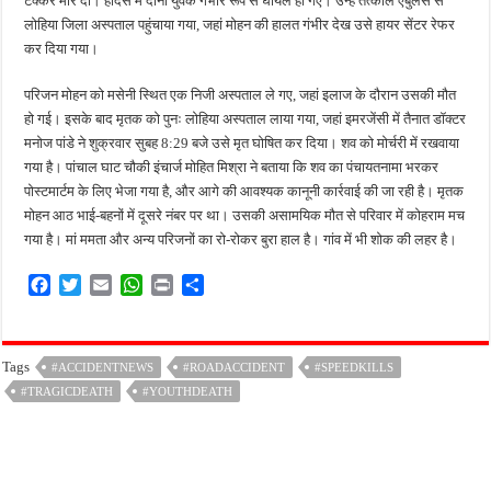
टक्कर मार दी। हादसे में दोनों युवक गंभीर रूप से घायल हो गए। उन्हें तत्काल एंबुलेंस से
लोहिया जिला अस्पताल पहुंचाया गया, जहां मोहन की हालत गंभीर देख उसे हायर सेंटर रेफर
कर दिया गया।
परिजन मोहन को मसेनी स्थित एक निजी अस्पताल ले गए, जहां इलाज के दौरान उसकी मौत
हो गई। इसके बाद मृतक को पुनः लोहिया अस्पताल लाया गया, जहां इमरजेंसी में तैनात डॉक्टर
मनोज पांडे ने शुक्रवार सुबह 8:29 बजे उसे मृत घोषित कर दिया। शव को मोर्चरी में रखवाया
गया है। पांचाल घाट चौकी इंचार्ज मोहित मिश्रा ने बताया कि शव का पंचायतनामा भरकर
पोस्टमार्टम के लिए भेजा गया है, और आगे की आवश्यक कानूनी कार्रवाई की जा रही है। मृतक
मोहन आठ भाई-बहनों में दूसरे नंबर पर था। उसकी असामयिक मौत से परिवार में कोहराम मच
गया है। मां ममता और अन्य परिजनों का रो-रोकर बुरा हाल है। गांव में भी शोक की लहर है।
F
T
E
W
P
S
a
w
m
h
r
h
c
i
a
a
i
a
e
t
i
t
n
r
Tags
#ACCIDENTNEWS
#ROADACCIDENT
#SPEEDKILLS
b
t
l
s
t
e
#TRAGICDEATH
o
e
A
#YOUTHDEATH
o
r
p
k
p