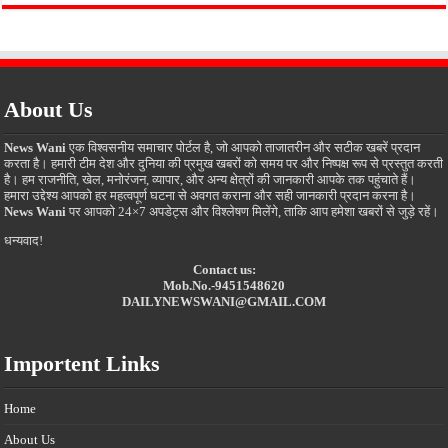
About Us
News Wani
एक विश्वसनीय समाचार पोर्टल है, जो आपको ताजातरीन और सटीक खबरें प्रदान
करता है। हमारी टीम देश और दुनिया की प्रमुख खबरों को समय पर और निष्पक्ष रूप से प्रस्तुत करती
है। हम राजनीति, खेल, मनोरंजन, व्यापार, और अन्य क्षेत्रों की जानकारी आपके तक पहुंचाते हैं।
हमारा उद्देश्य आपको हर महत्वपूर्ण घटना से अवगत कराना और सही जानकारी प्रदान करना है।
News Wani
पर आपको 24×7 अपडेट्स और विश्लेषण मिलेंगे, ताकि आप हमेशा खबरों से जुड़े रहें।
धन्यवाद!
Contact us:
Mob.No.-9451548620
DAILYNEWSWANI@GMAIL.COM
Importent Links
Home
About Us