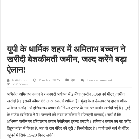
लखनऊ में गूंजा देशभक्ति का संदेश, 30 हजार लोगों ने निकाली भव्य तिरंगा यात्रा और योगी, केशव,
नासिक में दो बार भूकंप के झटके, घरों की दीवारों में आई दरारें; 5 किमी गहराई में था केंद्र
देशभर में मानसून का कहर: दिल्ली में अगस्त की औसत बारिश 8 दिन में पूरी, राजस्थान में हाईवे डूबे
भारत का गुप्त योद्धा: पाकिस्तान जेल की यातनाएं झेलकर भी मौत के मुंह से लौटा जासूस, रोंगटे खड़े
जंग के बाद पहली बार कैमरे में दिखे मुजतबा खामेनेई, सेहत को लेकर चल रही अटकलों पर लगा विरा
यूपी के धार्मिक शहर में अमिताभ बच्चन ने
खरीदी बेशकीमती जमीन, जल्द करेंगे बड़ा
ऐलान!
NW-Editor
March 7, 2025
देश
Leave a comment
298 Views
अभिनेता अमिताभ बच्चन ने रामनगरी अयोध्या में 2 बीघा (करीब 5,069 वर्ग मीटर) जमीन
खरीदी है। इसकी कीमत 86 लाख रुपए से अधिक है। मुंबई बेस्ड डेवलपर ‘द हाउस ऑफ
अभिनंदन लोढ़ा’ से हरिवंशराय बच्चन मेमोरियल ट्रस्ट के नाम पर जमीन खरीदी गई है। मुंबई
के राजेश ऋषिकेश ने 31 जनवरी को सदर कार्यालय में रजिस्ट्री करवाई। चर्चा है कि
अभिनेता जमीन पर हरिवंशराय बच्चन मेमोरियल ट्रस्ट बनाएंगे। अमिताभ बच्चन का यह प्लॉट
तिहुरा मांझा में स्थित है, जहां से राम मंदिर की दूरी 7 किलोमीटर है। यानी उन्हें यहां से मंदिर
पहुंचने में सिर्फ 15-20 मिनट लगेंगे।