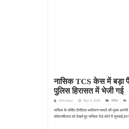
नाबालिग अपहरण कांड में पु
जहानाबाद में पुलिस की घेरा
फतेहपुर आईटीआई में युवाओं
दिव्यांगजन सशक्तीकरण में उ
नासिक TCS केस में बड़ा 
पुलिस हिरासत में भेजी गई
NW-Editor
May 8, 2026
नासिक
नासिक के चर्चित टीसीएस धर्मांतरण मामले की मुख्य आरोपी
संवेदनशीलता को देखते हुए नासिक रोड कोर्ट में सुनवाई इन