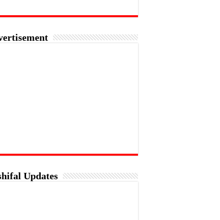
vertisement
hifal Updates