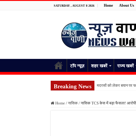
Home
About Us
SATURDAY , AUGUST 8 2026
टॉप न्यूज़
शहर खबरें
राज्य खबरें
Breaking News
मदरसों को लेकर बयान पर फर
पांच रुपये के सामान को लेकर 
Home
/
नासिक
/
नासिक TCS केस में बड़ा फैसला! आरोपी 
फतेहपुर में नाले से मिले शव
जंगल में पेड़ से लटका मिला 
स्कूल भेजकर घर लौटी शिक्
किशनपुर में निजी क्लीनिकों 