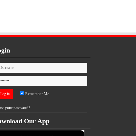
gin
Remember Me
ost your password?
ownload Our App