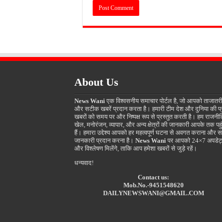
About Us
News Wani
एक विश्वसनीय समाचार पोर्टल है, जो आपको ताजातर
और सटीक खबरें प्रदान करता है। हमारी टीम देश और दुनिया की प
खबरों को समय पर और निष्पक्ष रूप से प्रस्तुत करती है। हम राजनीत
खेल, मनोरंजन, व्यापार, और अन्य क्षेत्रों की जानकारी आपके तक पहुं
हैं। हमारा उद्देश्य आपको हर महत्वपूर्ण घटना से अवगत कराना और स
जानकारी प्रदान करना है।
News Wani
पर आपको 24×7 अपडेट
और विश्लेषण मिलेंगे, ताकि आप हमेशा खबरों से जुड़े रहें।
धन्यवाद!
Contact us:
Mob.No.-9451548620
DAILYNEWSWANI@GMAIL.COM