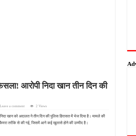
लिस का शिकंजा, फरार आरोपी आकाश साहू गिरफ्तार
बंदी, अवैध तमंचे और कारतूस के साथ युवक गिरफ्तार
 को मिलेगा रोजगार का मौका, 10 अगस्त को शिक्षुता मेले का आयोजन
त्कृष्ट योगदान पर मिलेगा राज्य स्तरीय सम्मान, 31 अगस्त तक करें आवेदन
Ad
फैसला! आरोपी निदा खान तीन दिन की
Leave a comment
2 Views
 निदा खान को अदालत ने तीन दिन की पुलिस हिरासत में भेज दिया है। मामले की
-कैमरा तरीके से की गई, जिसमें आगे कई खुलासे होने की उम्मीद है।