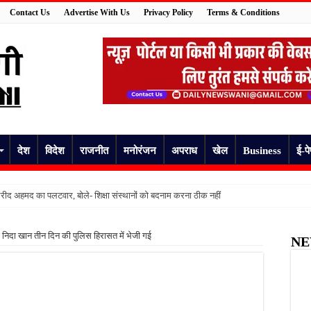
Contact Us
Advertise With Us
Privacy Policy
Terms & Conditions
देश
विदेश
राजनीत
मनोरंजन
अपराध
खेल
Business
ई-प
ीद अहमद का पलटवार, बोले- शिक्षा संस्थानों को बदनाम करना ठीक नहीं
मां ने मासूम के पैर जलाए, कमरे में बंद कर चली गई जन्मदिन पार्टी में
निदा खान तीन दिन की पुलिस हिरासत में भेजी गई
NE
 की हुई पहचान, दो दिन से लापता युवक की मौत से परिवार में मचा कोहराम
अधेड़ का शव, गांव में फैली सनसनी
षिका, कुछ देर बाद उठाया खौफनाक कदम
की जांच की उठी मांग, स्वास्थ्य विभाग की निगरानी पर उठे सवाल