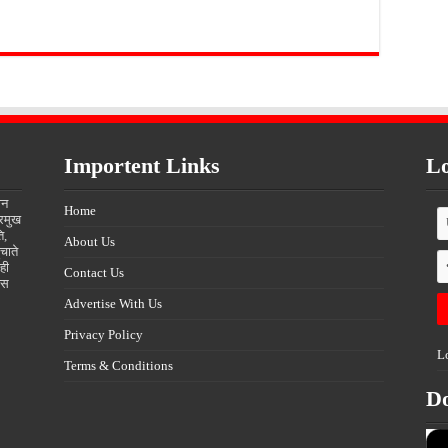
Importent Links
Lo
ीन
Home
्रमुख
ि,
About Us
चाते
ही
Contact Us
्स
Advertise With Us
Privacy Policy
L
Terms & Conditions
D