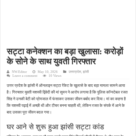
इलेक्ट्रिक स्कूटी एजेंसी में भीषण आग, 12 नई स्कूटियां जलकर राख, लाखों का हुआ नुकसान
गंगा में नहाते समय लापता हुआ था 18 वर्षीय युवक, दो दिन बाद पुल के नीचे मिला शव
पिता की डांट से नाराज किशोर ने उठाया खतरनाक कदम, डाई पीने के बाद अस्पताल में भर्ती
विद्यालय में ड्यूटी के दौरान कर्मचारी की बिगड़ी तबीयत, अस्पताल पहुंचने पर तोड़ा दम
खेत में काम करते समय सर्पदंश का शिकार हुआ किसान, अस्पताल पहुंचने से पहले तोड़ा दम
सट्टा कनेक्शन का बड़ा खुलासा: करोड़ों
के सोने के साथ युवती गिरफ्तार
NW-Editor
May 10, 2026
उत्तरप्रदेश
,
झांसी
Leave a comment
10 Views
उत्तर प्रदेश के झांसी में ऑनलाइन सट्टा रैकेट के खुलासे के बाद बड़ा मामला सामने आया
है। गिरफ्तार युवती यशस्वी द्विवेदी की मां सुमन ने आरोप लगाया है कि पुलिस कॉन्स्टेबल रजत
सिंह ने उनकी बेटी को प्रेमजाल में फंसाकर उसका जीवन बर्बाद कर दिया। मां का कहना है
कि यशस्वी पढ़ाई में अच्छी थी और टीचर बनना चाहती थी, लेकिन रजत के संपर्क में आने के
बाद उसका पूरा जीवन बदल गया।
घर आने से शुरू हुआ झांसी सट्टा कांड