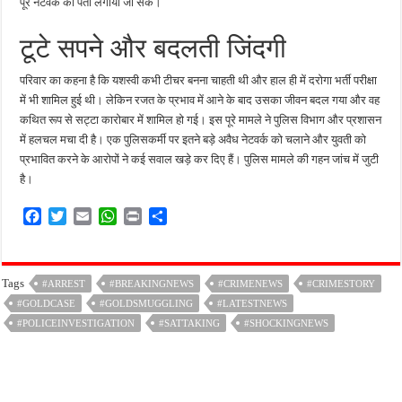
पूरे नेटवर्क का पता लगाया जा सके।
टूटे सपने और बदलती जिंदगी
परिवार का कहना है कि यशस्वी कभी टीचर बनना चाहती थी और हाल ही में दरोगा भर्ती परीक्षा
में भी शामिल हुई थी। लेकिन रजत के प्रभाव में आने के बाद उसका जीवन बदल गया और वह
कथित रूप से सट्टा कारोबार में शामिल हो गई। इस पूरे मामले ने पुलिस विभाग और प्रशासन
में हलचल मचा दी है। एक पुलिसकर्मी पर इतने बड़े अवैध नेटवर्क को चलाने और युवती को
प्रभावित करने के आरोपों ने कई सवाल खड़े कर दिए हैं। पुलिस मामले की गहन जांच में जुटी
है।
F
T
E
W
P
S
a
w
m
h
r
h
c
i
a
a
i
a
e
t
i
t
n
r
Tags
#ARREST
#BREAKINGNEWS
#CRIMENEWS
#CRIMESTORY
b
t
l
s
t
e
#GOLDCASE
o
e
#GOLDSMUGGLING
A
#LATESTNEWS
o
r
p
#POLICEINVESTIGATION
#SATTAKING
#SHOCKINGNEWS
k
p