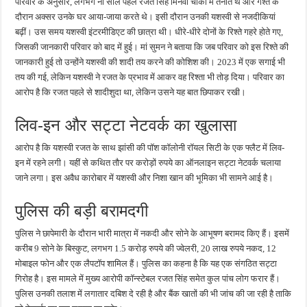
परिवार के अनुसार, लगभग नौ साल पहले रजत सिंह मिनर्वा चौकी में तैनात थे और गश्त के
दौरान अक्सर उनके घर आया-जाया करते थे। इसी दौरान उनकी यशस्वी से नजदीकियां
बढ़ीं। उस समय यशस्वी इंटरमीडिएट की छात्रा थी। धीरे-धीरे दोनों के रिश्ते गहरे होते गए,
जिसकी जानकारी परिवार को बाद में हुई। मां सुमन ने बताया कि जब परिवार को इस रिश्ते की
जानकारी हुई तो उन्होंने यशस्वी की शादी तय करने की कोशिश की। 2023 में एक सगाई भी
तय की गई, लेकिन यशस्वी ने रजत के प्रभाव में आकर वह रिश्ता भी तोड़ दिया। परिवार का
आरोप है कि रजत पहले से शादीशुदा था, लेकिन उसने यह बात छिपाकर रखी।
लिव-इन और सट्टा नेटवर्क का खुलासा
आरोप है कि यशस्वी रजत के साथ झांसी की पॉश कॉलोनी रॉयल सिटी के एक फ्लैट में लिव-
इन में रहने लगी। यहीं से कथित तौर पर करोड़ों रुपये का ऑनलाइन सट्टा नेटवर्क चलाया
जाने लगा। इस अवैध कारोबार में यशस्वी और निशा खान की भूमिका भी सामने आई है।
पुलिस की बड़ी बरामदगी
पुलिस ने छापेमारी के दौरान भारी मात्रा में नकदी और सोने के आभूषण बरामद किए हैं। इसमें
करीब 9 सोने के बिस्कुट, लगभग 1.5 करोड़ रुपये की ज्वेलरी, 20 लाख रुपये नकद, 12
मोबाइल फोन और एक लैपटॉप शामिल हैं। पुलिस का कहना है कि यह एक संगठित सट्टा
गिरोह है। इस मामले में मुख्य आरोपी कॉन्स्टेबल रजत सिंह समेत कुल पांच लोग फरार हैं।
पुलिस उनकी तलाश में लगातार दबिश दे रही है और बैंक खातों की भी जांच की जा रही है ताकि