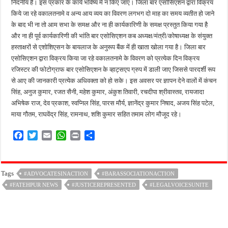
निंदनीय है। इस प्रकार के कार्य भविष्य में न किए जाएं। जिला बार एसोसिएशन द्वारा विक्रय
किये जा रहे वकालतनामे व अन्य आय व्यय का विवरण लगभग दो माह का समय व्यतीत हो जाने
के बाद भी ना तो आम सभा के समक्ष और ना ही कार्यकारिणी के समक्ष प्रस्तुत किया गया है
और ना ही पूर्व कार्यकारिणी की भांति बार एसोसिएशन कब अध्यक्ष/मंत्री/कोषाध्यक्ष के संयुक्त
हस्ताक्षरों से एशोशिएसन के बायलाज के अनुरूप बैंक में ही खाता खोला गया है। जिला बार
एसोसिएशन द्वारा विक्रय किया जा रहे वकालतनामे के विवरण को प्रत्येक दिन विक्रय
रजिस्टर की फोटोग्राफ बार एसोसिएशन के व्हाट्सएप ग्रुप में डाली जाए जिससे पारदर्शी रूप
से आए की जानकारी प्रत्येक अधिवक्ता को हो सके। इस अवसर पर ज्ञापन देने वालों में कंचन
सिंह, अनुज कुमार, रजत सैनी, महेश कुमार, अंकुश तिवारी, रचदीपा श्रीवास्तव, रायजादा
अभिषेक राज, देव प्रकाश, स्वप्निल सिंह, पारस मौर्य, ज्ञानेंद्र कुमार निषाद, अजय सिंह पटेल,
माया गौतम, राघवेंद्र सिंह, रामनाथ, शशि कुमार सहित तमाम लोग मौजूद रहे।
F
T
E
W
P
S
a
w
m
h
r
h
c
i
a
a
i
a
e
t
i
t
n
r
Tags
#ADVOCATESINACTION
#BARASSOCIATIONACTION
b
t
l
s
t
e
#FATEHPUR NEWS
o
e
A
#JUSTICEREPRESENTED
#LEGALVOICESUNITE
o
r
p
k
p