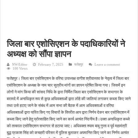
किशनपुर में निजी क्लीनिकों की जांच की उठी मांग, स्वास्थ्य विभाग की निगरानी पर उठे सवाल
नाबालिग अपहरण कांड में पुलिस का शिकंजा, फरार आरोपी आकाश साहू गिरफ्तार
जहानाबाद में पुलिस की घेराबंदी, अवैध तमंचे और कारतूस के साथ युवक गिरफ्तार
फतेहपुर आईटीआई में युवाओं को मिलेगा रोजगार का मौका, 10 अगस्त को शिक्षुता मेले का आयोजन
जिला बार एशोसिएशन के पदाधिकारियों ने
दिव्यांगजन सशक्तीकरण में उत्कृष्ट योगदान पर मिलेगा राज्य स्तरीय सम्मान, 31 अगस्त तक करें आव
अध्यक्ष को सौंपा ज्ञापन
NW-Editor
February 7, 2025
फतेहपुर
Leave a comment
100 Views
फतेहपुर। जिला बार एसोसिएशन के वरिष्ठ उपाध्यक्ष वागीश श्रीवास्तव के नेतृत्व में जिला बार
एसोसिएशन के अध्यक्ष के नाम चार सूत्रीय मांगों का ज्ञापन प्रेषित किया गया। जिसमें इन
लोगों ने मांग किया की सांसद निधि के द्वारा निर्मित जिला बार एसोसिएशन के सभागार के
बरामदे में अनाधिकृत रूप से कुछ अधिवक्ताओं द्वारा लोहे की जालियां लगाकर कब्जा किए जाने
तथा उसे हटाए जाने के संबंध में आम सभा की बैठक में आम अधिवक्ताओं व वरिष्ठ
अधिवक्ताओं द्वारा पारित किए गए विचारों के विपरीत आप द्वारा निर्णय देकर बार एसोसिएशन में
कब्जा किए जाने हेतु प्रोत्साहित किए जाने का कार्य अत्यंत निंदनीय है।उक्त अनाधिकृत कब्जे
को तत्काल एसोसिएशन सभागार से हटाया जाए। अधिवक्ता श्याम बाबू गुप्ता व पूर्व महामंत्री
बुद्ध प्रकाश सिंह को कचहरी परिसर में पुलिस बुलाकर अपमानित किए जाने का निर्णय अत्यंत