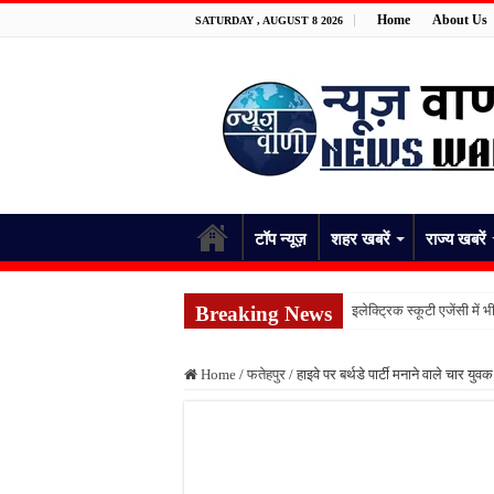
Home
About Us
SATURDAY , AUGUST 8 2026
टॉप न्यूज़
शहर खबरें
राज्य खबरें
Breaking News
इलेक्ट्रिक स्कूटी एजेंसी म
गंगा में नहाते समय लापता हु
Home
/
फतेहपुर
/
हाइवे पर बर्थडे पार्टी मनाने वाले चार युव
पिता की डांट से नाराज किशो
विद्यालय में ड्यूटी के दौरान
खेत में काम करते समय सर्पद
पीएमजीएसवाई सड़क की हालत