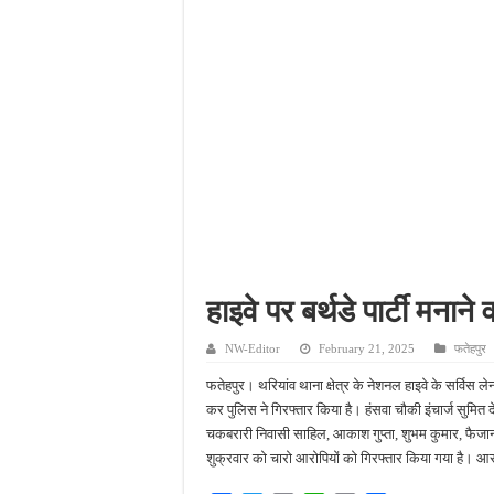
फतेहपुर में अपराधियों की संप
आईजीआरएस शिकायत के निस्ता
सीसीटीवी में कैद हुआ चोर,
बच्चों की सीखने की क्षमता बढ
हाइवे पर बर्थडे पार्टी मनाने
NW-Editor
February 21, 2025
फतेहपुर
फतेहपुर। थरियांव थाना क्षेत्र के नेशनल हाइवे के सर्विस लेन
कर पुलिस ने गिरफ्तार किया है। हंसवा चौकी इंचार्ज सुमित देव
चकबरारी निवासी साहिल, आकाश गुप्ता, शुभम कुमार, फैजान बर्थ
शुक्रवार को चारो आरोपियों को गिरफ्तार किया गया है। आर