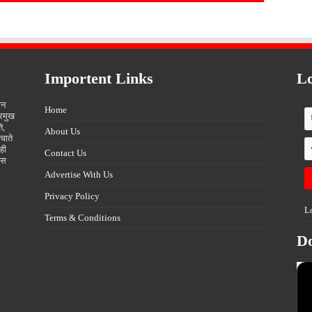
Importent Links
Lo
ीन
Home
्रमुख
ि,
About Us
चाते
ही
Contact Us
्स
Advertise With Us
Privacy Policy
L
Terms & Conditions
D