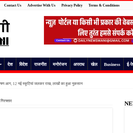
Contact Us
Advertise With Us
Privacy Policy
Terms & Conditions
देश
विदेश
राजनीत
मनोरंजन
अपराध
खेल
Business
ई-प
ें भीषण आग, 12 नई स्कूटियां जलकर राख, लाखों का हुआ नुकसान
आ था 18 वर्षीय युवक, दो दिन बाद पुल के नीचे मिला शव
क गिरफ्तार
NE
र ने उठाया खतरनाक कदम, डाई पीने के बाद अस्पताल में भर्ती
 कर्मचारी की बिगड़ी तबीयत, अस्पताल पहुंचने पर तोड़ा दम
ंश का शिकार हुआ किसान, अस्पताल पहुंचने से पहले तोड़ा दम
 पर फिर उठे सवाल, ग्रामीणों ने गड्ढों और जलभराव की बताई समस्या