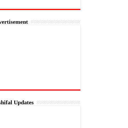
vertisement
hifal Updates