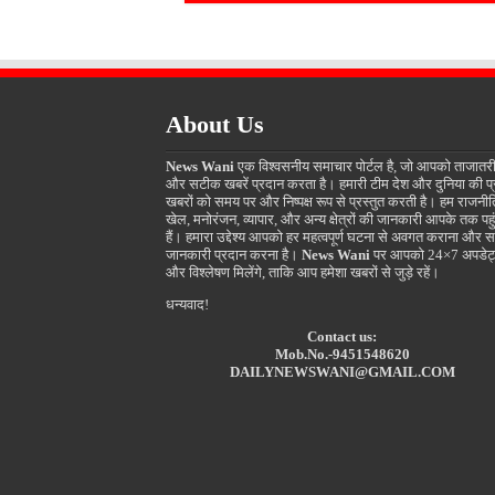
About Us
News Wani
एक विश्वसनीय समाचार पोर्टल है, जो आपको ताजातर
और सटीक खबरें प्रदान करता है। हमारी टीम देश और दुनिया की प
खबरों को समय पर और निष्पक्ष रूप से प्रस्तुत करती है। हम राजनीत
खेल, मनोरंजन, व्यापार, और अन्य क्षेत्रों की जानकारी आपके तक पहुं
हैं। हमारा उद्देश्य आपको हर महत्वपूर्ण घटना से अवगत कराना और स
जानकारी प्रदान करना है।
News Wani
पर आपको 24×7 अपडेट
और विश्लेषण मिलेंगे, ताकि आप हमेशा खबरों से जुड़े रहें।
धन्यवाद!
Contact us:
Mob.No.-9451548620
DAILYNEWSWANI@GMAIL.COM