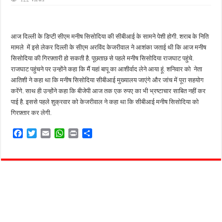
फतेहपुर के देवीगंज में दूषित पेयजल से बढ़ा संकट, बदबूदार पानी और जलभराव पर फूटा लोगों का गुस
आईटीआई एडमिशन 2026: युवाओं के लिए सुनहरा अवसर, 7 अगस्त तक करें ऑनलाइन आवेदन
आज दिल्ली के डिप्टी सीएम मनीष सिसोदिया की सीबीआई के सामने पेशी होगी. शराब के निति
दिव्यांग छात्राओं के लिए खुशखबरी, ई-ट्राइसाइकिल खरीदने पर मिलेगा ₹65 हजार तक का अनुदान
मामले में इसे लेकर दिल्ली के सीएम अरविंद केजरीवाल ने आशंका जताई थी कि आज मनीष
भारी बारिश ने खोली अतिक्रमण की पोल, तालाब का गंदा पानी घरों में घुसा, ग्रामीण बेहाल
सिसोदिया की गिरफ़्तारी हो सकती है. पूछताछ से पहले मनीष सिसोदिया राजघाट पहुंचे.
राजघाट पहुंचने पर उन्होंने कहा कि मैं यहां बापू का आशीर्वाद लेने आया हूं. शनिवार को नेता
पेड़ लगाने के विवाद ने लिया हिंसक मोड़, महिला पर कुल्हाड़ी से किया हमला
आतिशी ने कहा था कि मनीष सिसोदिया सीबीआई मुख्यालय जाएंगे और जांच में पूरा सहयोग
करेंगे. साथ ही उन्होंने कहा कि बीजेपी आज तक एक रुपए का भी भ्रष्टाचार साबित नहीं कर
पाई है. इससे पहले शुक्रवार को केजरीवाल ने कहा था कि सीबीआई मनीष सिसोदिया को
गिरफ़्तार कर लेगी.
F
T
E
W
P
S
a
w
m
h
r
h
c
i
a
a
i
a
e
t
i
t
n
r
b
t
l
s
t
e
o
e
A
o
r
p
k
p