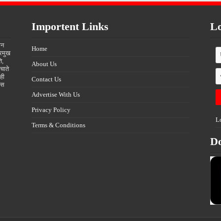
Importent Links
Lo
ीन
Home
्रमुख
ि,
About Us
चाते
ही
Contact Us
्स
Advertise With Us
Privacy Policy
L
Terms & Conditions
D