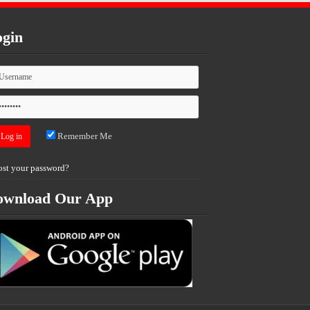
gin
Remember Me
ost your password?
ownload Our App