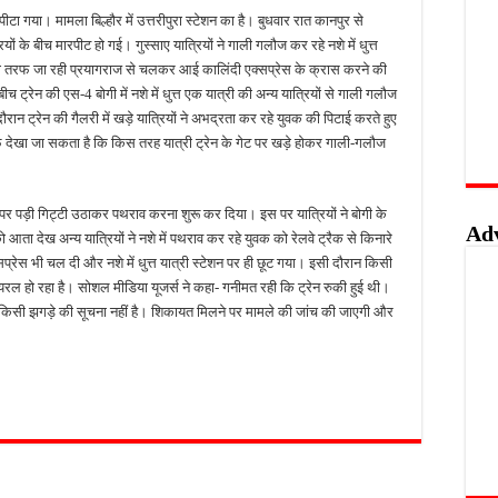
पीटा गया। मामला बिल्हौर में उत्तरीपुरा स्टेशन का है। बुधवार रात कानपुर से
लिस का शिकंजा, फरार आरोपी आकाश साहू गिरफ्तार
यों के बीच मारपीट हो गई। गुस्साए यात्रियों ने गाली गलौज कर रहे नशे में धुत्त
बंदी, अवैध तमंचे और कारतूस के साथ युवक गिरफ्तार
 की तरफ जा रही प्रयागराज से चलकर आई कालिंदी एक्सप्रेस के क्रास करने की
बीच ट्रेन की एस-4 बोगी में नशे में धुत्त एक यात्री की अन्य यात्रियों से गाली गलौज
 को मिलेगा रोजगार का मौका, 10 अगस्त को शिक्षुता मेले का आयोजन
ान ट्रेन की गैलरी में खड़े यात्रियों ने अभद्रता कर रहे युवक की पिटाई करते हुए
त्कृष्ट योगदान पर मिलेगा राज्य स्तरीय सम्मान, 31 अगस्त तक करें आवेदन
ाफ देखा जा सकता है कि किस तरह यात्री ट्रेन के गेट पर खड़े होकर गाली-गलौज
न पर पड़ी गिट्टी उठाकर पथराव करना शुरू कर दिया। इस पर यात्रियों ने बोगी के
Ad
ता देख अन्य यात्रियों ने नशे में पथराव कर रहे युवक को रेलवे ट्रैक से किनारे
प्रेस भी चल दी और नशे में धुत्त यात्री स्टेशन पर ही छूट गया। इसी दौरान किसी
यरल हो रहा है। सोशल मीडिया यूजर्स ने कहा- गनीमत रही कि ट्रेन रुकी हुई थी।
ऐसे किसी झगड़े की सूचना नहीं है। शिकायत मिलने पर मामले की जांच की जाएगी और