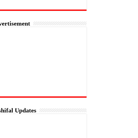
vertisement
hifal Updates