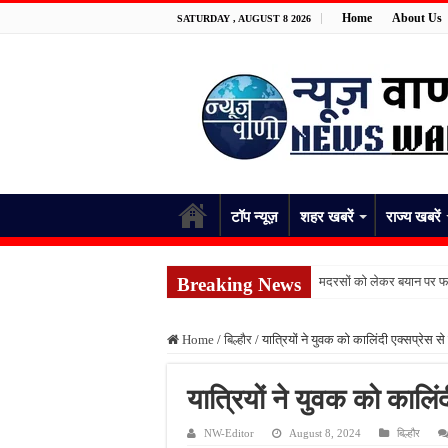
Home
About Us
SATURDAY , AUGUST 8 2026
टॉप न्यूज़
शहर खबरें
राज्य खबरें
Breaking News
मदरसों को लेकर बयान पर फर
पांच रुपये के सामान को लेकर 
Home
/
बिल्हौर
/
यात्रियों ने युवक को कालिंदी एक्सप्रेस से
फतेहपुर में नाले से मिले शव
जंगल में पेड़ से लटका मिला 
यात्रियों ने युवक को कालिंद
स्कूल भेजकर घर लौटी शिक्
NW-Editor
August 8, 2024
बिल्हौर
किशनपुर में निजी क्लीनिकों 