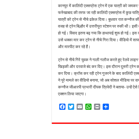
कानपुर में कालिंदी एक्सप्रेस ट्रेन में एक यात्री को जमकर 
नाबालिग अपहरण कांड में पु
फर्रुखाबाद की तरफ जा रही कालिंदी एक्सप्रेस में कुछ यात्रि
जहानाबाद में पुलिस की घेरा
यात्री को ट्रेन से नीचे ढकेल दिया। बुधवार रात कन्नौज
वजह से ट्रेन बिल्हौर में उत्तरीपूरा स्टेशन पर रुकी थी। इसी 
फतेहपुर आईटीआई में युवाओं
हो गई। विवाद इतना बढ़ गया कि हाथापाई शुरू हो गई। इस दौर
दिव्यांगजन सशक्तीकरण में उ
उसे धक्का मार कर ट्रेन से नीचे गिरा दिया। वीडियो में स
और मारपीट कर रहे हैं।
ट्रेन से नीचे गिरे युवक ने गाली गलौज करते हुए रेलवे लाइ
खिड़की और दरवाजे बंद कर दिए। इस दौरान दूसरी ट्रेन को आ
कर दिया। क्रॉस कर रही ट्रेन गुजरने के बाद कालिंदी एक्स
ने पूरे मामले का वीडियो बनाया, जो अब सोशल मीडिया पर वा
कन्नौज जीआरपी प्रभारी दीपक त्रिवेदी ने बताया- उन्हें 
एक्शन लिया जाएगा।
F
T
E
W
P
S
a
w
m
h
r
h
c
i
a
a
i
a
e
t
i
t
n
r
b
t
l
s
t
e
o
e
A