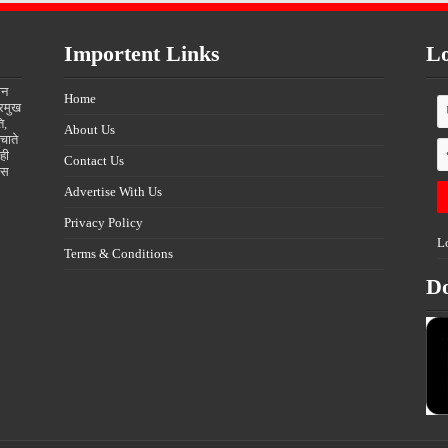
Importent Links
Lo
ीन
Home
्रमुख
ि,
About Us
चाते
ही
Contact Us
्स
Advertise With Us
Privacy Policy
L
Terms & Conditions
D