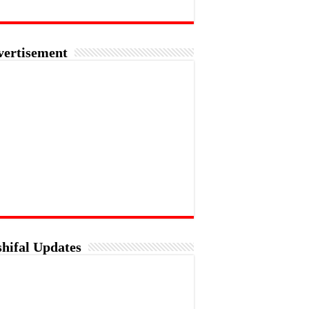
vertisement
hifal Updates