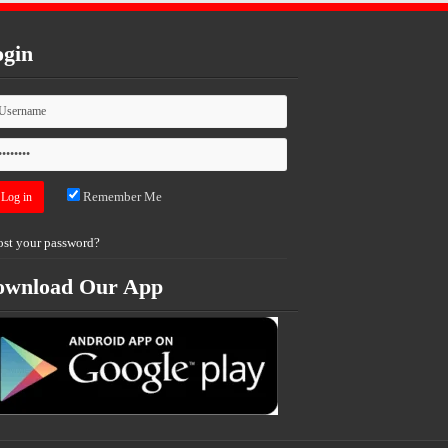
gin
Remember Me
ost your password?
ownload Our App