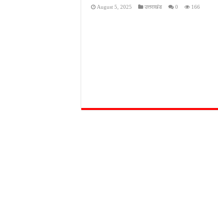
August 5, 2025
उत्तराखंड
0
166
कानपुर में घर में घुसकर युवक की हत्या, पत्नी पर भी हमल
लखनऊ में नाबालिग से रेप के आरोप में ऑटो चालक गिरफ्तार, पु
वाराणसी में देर रात खूनी हमला, साड़ी कारीगर की मौत; दो लो
यूपी भाजपा में संगठनात्मक फेरबदल, छह क्षेत्रों की बदली जिम्मेद
मेरठ में शिवभक्तों पर बरसे फूल, सीएम योगी ने कांवड़ियों का क