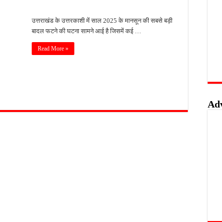
ा; लूट के बाद CCTV DVR ले गए बदमाश
उत्तराखंड के उत्तरकाशी में साल 2025 के मानसून की सबसे बड़ी
लिस जांच में जुटी
बादल फटने की घटना सामने आई है जिसमें कई …
ग गंभीर रूप से घायल
Read More »
ारी; मोर्चों के लिए भी नियुक्त हुए प्रभारी
िया भव्य स्वागत
Ad