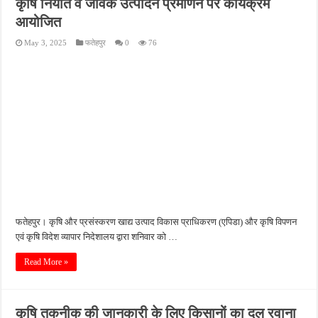
कृषि निर्यात व जैविक उत्पादन प्रमाणन पर कार्यक्रम
पीएमजीएसवाई सड़क की हालत पर फिर उठे सवाल, ग्रामीणों ने गड्ढों और जलभराव की बताई समस्
आयोजित
फतेहपुर में अपराधियों की संपत्ति पर पुलिस की नजर, गुप्त सूचना देने वालों को मिलेगा इनाम
May 3, 2025
फतेहपुर
0
76
आईजीआरएस शिकायत के निस्तारण पर सवाल, जर्जर सड़क से ग्रामीणों की बढ़ी मुश्किलें
सीसीटीवी में कैद हुआ चोर, फिर भी पुलिस के हाथ खाली; बाइक और सिलेंडर चोरी का नहीं हुआ खुल
बच्चों की सीखने की क्षमता बढ़ाने पर जोर, शिक्षकों को सिखाई गईं नई शिक्षण तकनीकें
फतेहपुर। कृषि और प्रसंस्करण खाद्य उत्पाद विकास प्राधिकरण (एपिडा) और कृषि विपणन
एवं कृषि विदेश व्यापार निदेशालय द्वारा शनिवार को …
Read More »
कृषि तकनीक की जानकारी के लिए किसानों का दल रवाना