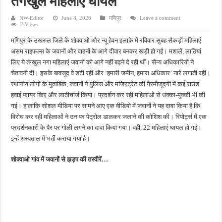
तंगखुल महिलाएं घायल
फतेहपुर के देवीगंज में दूषित पेयजल से बढ़ा संकट, बदबूदार पानी और जलभराव पर फूटा लोगों का गुस
NW-Editor
June 8, 2026
मणिपुर
Leave a comment
आईटीआई एडमिशन 2026: युवाओं के लिए सुनहरा अवसर, 7 अगस्त तक करें ऑनलाइन आवेदन
2 Views
दिव्यांग छात्राओं के लिए खुशखबरी, ई-ट्राइसाइकिल खरीदने पर मिलेगा ₹65 हजार तक का अनुदान
मणिपुर के उखरुल जिले के शोक्वाओ और न्यू हेवन इलाके में रविवार सुबह सैकड़ों महिलाएं
असम राइफल्स के जवानों और वाहनों के आगे दीवार बनकर खड़ी हो गईं। मशालें, लाठियां
भारी बारिश ने खोली अतिक्रमण की पोल, तालाब का गंदा पानी घरों में घुसा, ग्रामीण बेहाल
लिए ये तंग्खुल नगा महिलाएं जवानों को आगे नहीं बढ़ने दे रही थीं। सैन्य अधिकारियों ने
पेड़ लगाने के विवाद ने लिया हिंसक मोड़, महिला पर कुल्हाड़ी से किया हमला
चेतावनी दी। इसके बावजूद वे डटी रहीं और ‘हमारी जमीन, हमारा अधिकार’ नारे लगाती रहीं।
स्थानीय लोगों के मुताबिक, जवानों ने पुलिस और मजिस्ट्रेट की गैरमौजूदगी में कई राउंड
हवाई फायर किए और लाठीचार्ज किया। प्रदर्शन कर रही महिलाओं से धक्का-मुक्की भी की
गई। हालांकि सोशल मीडिया पर सामने आए एक वीडियो में जवानों ने यह दावा किया है कि
विरोध कर रही महिलाओं ने उन पर पेट्रोल डालकर जलाने की कोशिश की। रिपोर्ट्स में एक
प्रदर्शनकारी के पैर पर गोली लगने का दावा किया गया। वहीं, 22 महिलाएं घायल हो गईं।
इन्हें अस्पताल में भर्ती कराया गया है।
शोक्वाओ गांव में जवानों से झड़प की तस्वीरें…