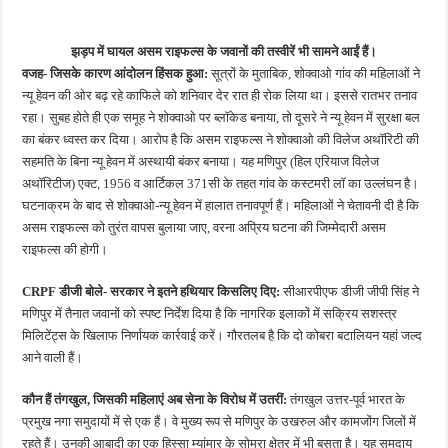
झड़प में घायल असम राइफल्स के जवानों की तस्वीरें भी सामने आईं हैं।
वजह- जिसके कारण आंदोलन हिंसक हुआ:
सूत्रों के मुताबिक, शोक्वाओ गांव की महिलाओं ने
न्यू हेवन की ओर बढ़ रहे काफिले को शनिवार देर रात ही रोक लिया था। इससे रातभर तनाव
रहा। सुबह होते ही एक समूह ने शोक्वाओ पर ब्लॉकेड बनाया, तो दूसरे ने न्यू हेवन में सुरक्षा बल
का बंकर ध्वस्त कर दिया। आरोप है कि असम राइफल्स ने शोक्वाओ की विलेज अथॉरिटी की
सहमति के बिना न्यू हेवन में अस्थायी बंकर बनाया। यह मणिपुर (हिल एरियाज विलेज
अथॉरिटीज) एक्ट, 1956 व आर्टिकल 371सी के तहत गांव के कस्टमरी लॉ का उल्लंघन है।
घटनाक्रम के बाद से शोक्वाओ-न्यू हेवन में हालात तनावपूर्ण हैं। महिलाओं ने चेतावनी दी है कि
असम राइफल्स को तुरंत वापस बुलाया जाए, वरना अप्रिय घटना की जिम्मेदारी असम
राइफल्स की होगी।
CRPF डीजी बोले- सरकार ने इतने हथियार किसलिए दिए:
सीआरपीएफ डीजी जीपी सिंह ने
मणिपुर में तैनात जवानों को स्पष्ट निर्देश दिया है कि नागरिक इलाकों में सक्रिय सशस्त्र
मिलिटेंट्स के खिलाफ निर्णायक कार्रवाई करें। गौरतलब है कि दो कोबरा बटालियन यहां जल्द
आने वाली हैं।
कौन हैं तंगखुल, जिसकी महिलाएं अब सेना के विरोध में उतरीं:
तंगखुल उत्तर-पूर्व भारत के
प्रमुख नगा समुदायों में से एक हैं। वे मुख्य रूप से मणिपुर के उखरुल और कामजोंग जिलों में
रहते हैं। उनकी आबादी का एक हिस्सा म्यांमार के सोमरा क्षेत्र में भी बसता है। यह समुदाय