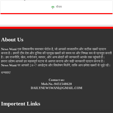
मौसम
About Us
News Wani
एक विश्वसनीय समाचार पोर्टल है, जो आपको ताजातरीन और सटीक खबरें प्रदान
करता है। हमारी टीम देश और दुनिया की प्रमुख खबरों को समय पर और निष्पक्ष रूप से प्रस्तुत करती
है। हम राजनीति, खेल, मनोरंजन, व्यापार, और अन्य क्षेत्रों की जानकारी आपके तक पहुंचाते हैं।
हमारा उद्देश्य आपको हर महत्वपूर्ण घटना से अवगत कराना और सही जानकारी प्रदान करना है।
News Wani
पर आपको 24×7 अपडेट्स और विश्लेषण मिलेंगे, ताकि आप हमेशा खबरों से जुड़े रहें।
धन्यवाद!
Contact us:
Mob.No.-9451548620
DAILYNEWSWANI@GMAIL.COM
Importent Links