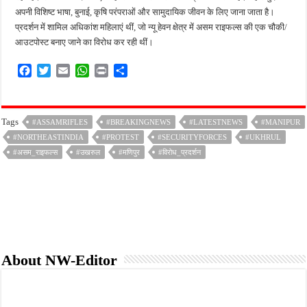
अपनी विशिष्ट भाषा, बुनाई, कृषि परंपराओं और सामुदायिक जीवन के लिए जाना जाता है।
प्रदर्शन में शामिल अधिकांश महिलाएं थीं, जो न्यू हेवन क्षेत्र में असम राइफल्स की एक चौकी/
आउटपोस्ट बनाए जाने का विरोध कर रही थीं।
F
T
E
W
P
S
a
w
m
h
r
h
c
i
a
a
i
a
e
t
i
t
n
r
Tags
#ASSAMRIFLES
#BREAKINGNEWS
#LATESTNEWS
#MANIPUR
b
t
l
s
t
e
#NORTHEASTINDIA
o
e
A
#PROTEST
#SECURITYFORCES
#UKHRUL
o
r
p
#असम_राइफल्स
#उखरुल
#मणिपुर
#विरोध_प्रदर्शन
k
p
About NW-Editor