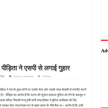
वाओं के लिए सुनहरा अवसर, 7 अगस्त तक करें ऑनलाइन आवेदन
खुशखबरी, ई-ट्राइसाइकिल खरीदने पर मिलेगा ₹65 हजार तक का अनुदान
 की पोल, तालाब का गंदा पानी घरों में घुसा, ग्रामीण बेहाल
हिंसक मोड़, महिला पर कुल्हाड़ी से किया हमला
Ad
 पीड़िता ने एसपी से लगाई गुहार
ेहपुर
Leave a comment
8 Views
महिला ने गांव के कुछ लोगों पर उसके देवर और उसके साथ बेरहमी से मारपीट करने
ई है। पीड़िता का आरोप है कि घटना की सूचना तत्काल पुलिस को देने के बावजूद न
म कौंडर निवासी मन्जू देवी पत्नी चन्द्रशेखर ने पुलिस अधीक्षक को दिए
े उसका देवर चन्द्ररेखन घर के बाहर छप्पर के नीचे बैठा था। आरोप है कि उसी