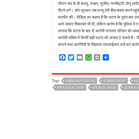
दौरान गांव के ही कल्लू, लखन, सुजीत, नानबिट्टी, मोनू आदि
पीटने लगे। शोर सुनकर जब मन्जू देवी बीच-बचाव करने पहुंच
मारपीट की। पीड़िता का कहना है कि घटना के तुरंत बाद उ
थाने जाकर शिकायत भी दी, लेकिन आरोप है कि पुलिस ने न त
लगाया कि घटना के बाद से आरोपी लगातार परिवार को धमका 
आरोपी भविष्य में किसी बड़ी घटना को अंजाम दे सकते हैं। पी
कराने तथा आरोपियों के खिलाफ एफआईआर दर्ज कर कार्रवा
F
T
E
W
P
S
a
w
m
h
r
h
c
i
a
a
i
a
e
t
i
t
n
r
Tags
#BREAKINGNEWS
#CRIMENEWS
#J
b
t
l
s
t
e
#POLICEACTION
o
e
A
#PUBLICISSUE
#UPPOLI
o
r
p
k
p