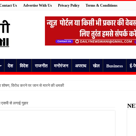
Contact Us
Advertise With Us
Privacy Policy
Terms & Conditions
देश
विदेश
राजनीत
मनोरंजन
अपराध
खेल
Business
ई-प
का शोषण, विरोध करने पर जान से मारने की धमकी
हरीले सांप ने डसा, जिला अस्पताल में भर्ती
े एसपी से लगाई गुहार
NE
पहले बिगड़ी तबीयत, 55 वर्षीय व्यक्ति की अचानक मौत
ा जज़्बा, फतेहपुर में रेडक्रॉस रक्तदान शिविर में जुटे रक्तदाता
 पर उठे सवाल, घायल मरीज ने इलाज और ऑपरेशन खर्च को लेकर लगाए गंभीर आरोप
त पेयजल से बढ़ा संकट, बदबूदार पानी और जलभराव पर फूटा लोगों का गुस्सा