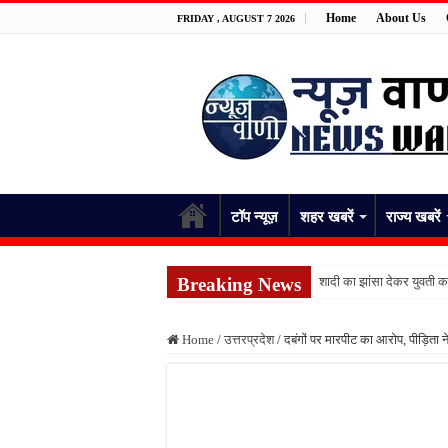
Home
About Us
FRIDAY , AUGUST 7 2026
टॉप न्यूज़
शहर खबरें
राज्य खबरें
Breaking News
शादी का झांसा देकर युवती 
भिंडी तोड़ते समय किशोर को ज
Home
/
उत्तरप्रदेश
/
दबंगों पर मारपीट का आरोप, पीड़िता न
जिला अस्पताल में ईसीजी से 
बारिश भी नहीं रोक सकी सेवा क
जिला अस्पताल की व्यवस्था
फतेहपुर के देवीगंज में दूषि