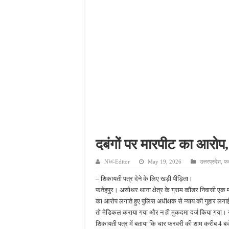
आईटीआई एडमिशन 2026: यु
दिव्यांग छात्राओं के लिए 
भारी बारिश ने खोली अतिक्रमण
पेड़ लगाने के विवाद ने लिया 
दबंगों पर मारपीट का आरोप,
NW-Editor
May 19, 2026
उत्तरप्रदेश
,
फत
– शिकायती पत्र देने के लिए खड़ी पीड़िता।
फतेहपुर। असोथर थाना क्षेत्र के ग्राम कौंडर निवासी एक 
का आरोप लगाते हुए पुलिस अधीक्षक से न्याय की गुहार लगा
तो मेडिकल कराया गया और न ही मुकदमा दर्ज किया गया। ग्रा
शिकायती पत्र में बताया कि चार फरवरी की शाम करीब 4 बज