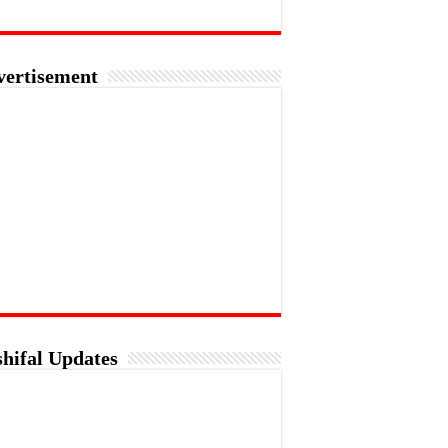
vertisement
hifal Updates