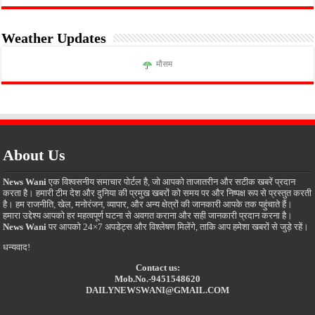
Weather Updates
मौसम
About Us
News Wani
एक विश्वसनीय समाचार पोर्टल है, जो आपको ताजातरीन और सटीक खबरें प्रदान
करता है। हमारी टीम देश और दुनिया की प्रमुख खबरों को समय पर और निष्पक्ष रूप से प्रस्तुत करती
है। हम राजनीति, खेल, मनोरंजन, व्यापार, और अन्य क्षेत्रों की जानकारी आपके तक पहुंचाते हैं।
हमारा उद्देश्य आपको हर महत्वपूर्ण घटना से अवगत कराना और सही जानकारी प्रदान करना है।
News Wani
पर आपको 24×7 अपडेट्स और विश्लेषण मिलेंगे, ताकि आप हमेशा खबरों से जुड़े रहें।
धन्यवाद!
Contact us:
Mob.No.-9451548620
DAILYNEWSWANI@GMAIL.COM