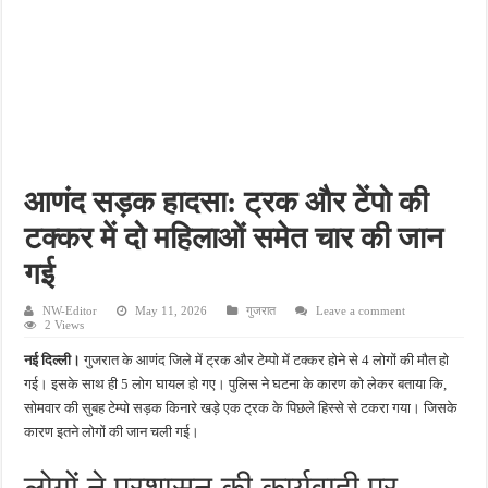
फतेहपुर के देवीगंज में दूषित पेयजल से बढ़ा संकट, बदबूदार पानी और जलभराव पर फूटा लोगों का गुस
आईटीआई एडमिशन 2026: युवाओं के लिए सुनहरा अवसर, 7 अगस्त तक करें ऑनलाइन आवेदन
दिव्यांग छात्राओं के लिए खुशखबरी, ई-ट्राइसाइकिल खरीदने पर मिलेगा ₹65 हजार तक का अनुदान
भारी बारिश ने खोली अतिक्रमण की पोल, तालाब का गंदा पानी घरों में घुसा, ग्रामीण बेहाल
पेड़ लगाने के विवाद ने लिया हिंसक मोड़, महिला पर कुल्हाड़ी से किया हमला
आणंद सड़क हादसा: ट्रक और टेंपो की
टक्कर में दो महिलाओं समेत चार की जान
गई
NW-Editor
May 11, 2026
गुजरात
Leave a comment
2 Views
नई दिल्ली।
गुजरात के आणंद जिले में ट्रक और टेम्पो में टक्कर होने से 4 लोगों की मौत हो
गई। इसके साथ ही 5 लोग घायल हो गए। पुलिस ने घटना के कारण को लेकर बताया कि,
सोमवार की सुबह टेम्पो सड़क किनारे खड़े एक ट्रक के पिछले हिस्से से टकरा गया। जिसके
कारण इतने लोगों की जान चली गई।
लोगों ने प्रशासन की कार्यवाही पर