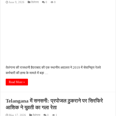
June 9, 2026
तेलंगाना
0
8
वाराणसी में देर रात खूनी हमला, साड़ी कारीगर की मौत; दो लोग गंभीर रूप से घायल
यूपी भाजपा में संगठनात्मक फेरबदल, छह क्षेत्रों की बदली जिम्मेदारी; मोर्चों के लिए भी नियुक्त हुए प्र
मेरठ में शिवभक्तों पर बरसे फूल, सीएम योगी ने कांवड़ियों का किया भव्य स्वागत
प्रयागराज से कड़ी सुरक्षा के साथ रवाना हुआ अली अहमद, छोटे भाई अबान के अंतिम संस्कार में होग
अबान के अंतिम संस्कार में शामिल होंगे उमर और अली, हाईकोर्ट ने दी कस्टडी पैरोल की अनुमति
तेलंगाना की राजधानी हैदराबाद की एक स्थानीय अदालत ने 2019 में सेवानिवृत्त रेलवे
कर्मचारी की हत्या के मामले में बड़ा …
Read More »
Telangana में सनसनी: प्रपोजल ठुकराने पर सिरफिरे
आशिक ने युवती का गला रेता
May 17, 2026
तेलंगाना
0
1