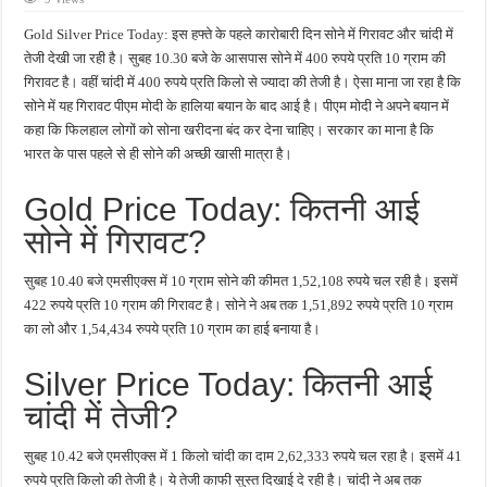
फतेहपुर में माइक्रो क्रेडिट कंपनी के अधिकारी की संदिग्ध मौत, कमरे में मिला शव
Gold Silver Price Today: इस हफ्ते के पहले कारोबारी दिन सोने में गिरावट और चांदी में
फतेहपुर में 21 वर्षीय युवती की मौत से मचा हड़कंप, घर के किचन में मिला शव
तेजी देखी जा रही है। सुबह 10.30 बजे के आसपास सोने में 400 रुपये प्रति 10 ग्राम की
गिरावट है। वहीं चांदी में 400 रुपये प्रति किलो से ज्यादा की तेजी है। ऐसा माना जा रहा है कि
लिफ्ट देने पर भड़के दबंग, दूध कारोबारी को वाहन से खींचकर पीटा; नकदी और सोने की चेन गायब ह
सोने में यह गिरावट पीएम मोदी के हालिया बयान के बाद आई है। पीएम मोदी ने अपने बयान में
धाता ब्लॉक परिसर में पेयजल संकट गहराया, खराब हैंडपंपों से ग्रामीण परेशान
कहा कि फिलहाल लोगों को सोना खरीदना बंद कर देना चाहिए। सरकार का माना है कि
भारत के पास पहले से ही सोने की अच्छी खासी मात्रा है।
पुलिस मॉडर्न स्कूल में स्वास्थ्य जागरूकता अभियान, 340 बच्चों को बांटी गई होम्योपैथिक दवा
Gold Price Today: कितनी आई
सोने में गिरावट?
सुबह 10.40 बजे एमसीएक्स में 10 ग्राम सोने की कीमत 1,52,108 रुपये चल रही है। इसमें
422 रुपये प्रति 10 ग्राम की गिरावट है। सोने ने अब तक 1,51,892 रुपये प्रति 10 ग्राम
का लो और 1,54,434 रुपये प्रति 10 ग्राम का हाई बनाया है।
Silver Price Today: कितनी आई
चांदी में तेजी?
सुबह 10.42 बजे एमसीएक्स में 1 किलो चांदी का दाम 2,62,333 रुपये चल रहा है। इसमें 41
रुपये प्रति किलो की तेजी है। ये तेजी काफी सुस्त दिखाई दे रही है। चांदी ने अब तक