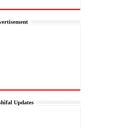
vertisement
hifal Updates