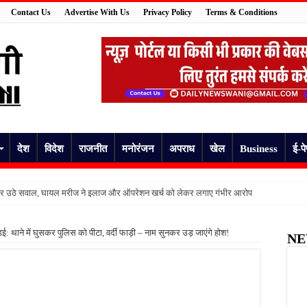
Contact Us
Advertise With Us
Privacy Policy
Terms & Conditions
देश
विदेश
राजनीत
मनोरंजन
अपराध
खेल
Business
ई-प
 पर उठे सवाल, घायल मरीज ने इलाज और ऑपरेशन खर्च को लेकर लगाए गंभीर आरोप
त पेयजल से बढ़ा संकट, बदबूदार पानी और जलभराव पर फूटा लोगों का गुस्सा
: थाने में घुसकर पुलिस को पीटा, वर्दी फाड़ी – नाम सुनकर उड़ जाएंगे होश!
NE
वाओं के लिए सुनहरा अवसर, 7 अगस्त तक करें ऑनलाइन आवेदन
खुशखबरी, ई-ट्राइसाइकिल खरीदने पर मिलेगा ₹65 हजार तक का अनुदान
 की पोल, तालाब का गंदा पानी घरों में घुसा, ग्रामीण बेहाल
हिंसक मोड़, महिला पर कुल्हाड़ी से किया हमला