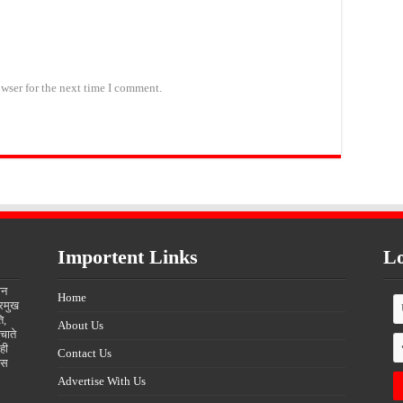
wser for the next time I comment.
Importent Links
Lo
ीन
Home
्रमुख
ि,
About Us
चाते
ही
Contact Us
्स
Advertise With Us