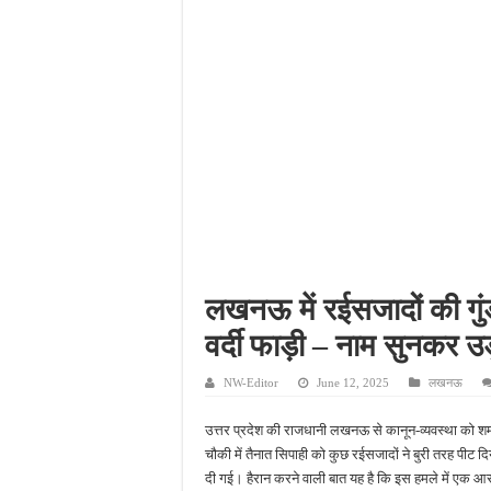
तेज बारिश में ढहा गरीब परिव
जलनिकासी की लापरवाही से सह
तीन दिन की लगातार बारिश से
फतेहपुर में फ्लोर मिलों की स
लखनऊ में रईसजादों की गुंड
वर्दी फाड़ी – नाम सुनकर उड
NW-Editor
June 12, 2025
लखनऊ
उत्तर प्रदेश की राजधानी लखनऊ से कानून-व्यवस्था को शर्
चौकी में तैनात सिपाही को कुछ रईसजादों ने बुरी तरह पीट
दी गई। हैरान करने वाली बात यह है कि इस हमले में एक आर