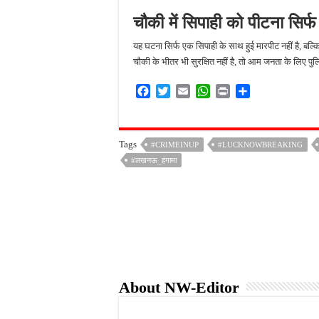
चौकी में सिपाही को पीटना सिर्फ
यह घटना सिर्फ एक सिपाही के साथ हुई मारपीट नहीं है, बल
चौकी के भीतर भी सुरक्षित नहीं है, तो आम जनता के लिए पु
F
T
E
W
P
S
a
w
m
h
r
h
c
i
a
a
i
a
e
t
i
t
n
r
Tags
#CRIMEINUP
#LUCKNOWBREAKING
b
t
l
s
t
e
#लखनऊ_हंगामा
o
e
A
o
r
p
k
p
About NW-Editor