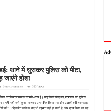
ार का कच्चा घर, मलबे से सुरक्षित निकाले गए मासूम
कारी समिति में लाखों की खाद बर्बाद, किसानों का फूटा गुस्सा
 फतेहपुर हुआ तरबतर, किसानों में खुशी की लहर
घन जांच, आटे के 5 नमूने लैब भेजे गए
Ad
ई: थाने में घुसकर पुलिस को पीटा,
़ जाएंगे होश!
Leave a comment
323 Views
मसार करने वाला मामला सामने आया है। जहां केडी सिंह बाबू स्टेडियम की पुलिस
 दिया। यही नहीं, उसे ‘कुत्ता’ कहकर अपमानित किया गया और उसकी वर्दी तक फाड़
ोपी की 13 दिन बीत जाने के बाद भी पहचान नहीं हो सकी है, और दावा किया जा रहा