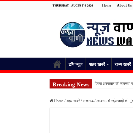
Home
About Us
THURSDAY , AUGUST 6 2026
टॉप न्यूज़
शहर खबरें
राज्य खबरें
Breaking News
जिला अस्पताल की व्यवस्था
फतेहपुर के देवीगंज में दूषि
Home
/
शहर खबरें
/
लखनऊ
/
लखनऊ में रईसजादों की गुंडई
आईटीआई एडमिशन 2026: यु
दिव्यांग छात्राओं के लिए 
भारी बारिश ने खोली अतिक्रमण
पेड़ लगाने के विवाद ने लिया 