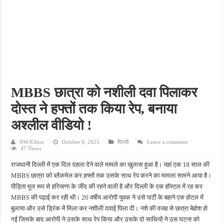
पीएमजीएसवाई सड़क की हालत पर फिर उठे सवाल, ग्रामीणों ने गड्ढों और जलभराव की बताई समस्
फतेहपुर में अपराधियों की संपत्ति पर पुलिस की नजर, गुप्त सूचना देने वालों को मिलेगा इनाम
आईजीआरएस शिकायत के निस्तारण पर सवाल, जर्जर सड़क से ग्रामीणों की बढ़ी मुश्किलें
सीसीटीवी में कैद हुआ चोर, फिर भी पुलिस के हाथ खाली; बाइक और सिलेंडर चोरी का नहीं हुआ खुल
बच्चों की सीखने की क्षमता बढ़ाने पर जोर, शिक्षकों को सिखाई गईं नई शिक्षण तकनीकें
MBBS छात्रा को नशीली दवा पिलाकर
दोस्त ने हफ्तों तक किया रेप, बनाया
अश्लील वीडियो !
NW-Editor
October 6, 2025
दिल्ली
Leave a comment
47 Views
राजधानी दिल्ली में एक दिल दहला देने वाले मामले का खुलास हुआ है। यहां एक 18 साल की
MBBS छात्रा को ब्लैकमेल कर हफ्तों तक उसके साथ रेप करने का मामला सामने आया है।
पीड़िता मूल रूप से हरियाणा के जींद की रहने वाली है और दिल्ली के एक हॉस्टल में रह कर
MBBS की पढ़ाई कर रही थी। 20 वर्षीय आरोपी युवक ने उसे पार्टी के बहाने एक होटल में
बुलाया और उसे ड्रिंक में मिला कर नशीली दवाई पिला दी। नशे की वजह से छात्रा बेहोश हो
गई जिसके बाद आरोपी ने उसके साथ रेप किया और उसके दो साथियों ने उस घटना को