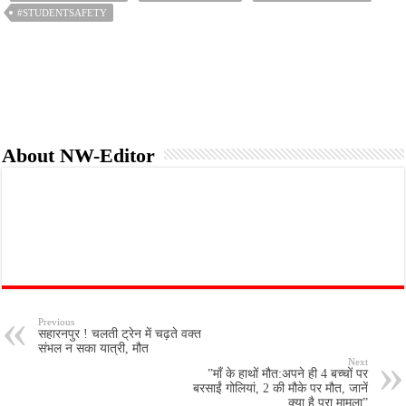
o
r
p
#STUDENTSAFETY
k
p
About NW-Editor
Previous
सहारनपुर ! चलती ट्रेन में चढ़ते वक्त
संभल न सका यात्री, मौत
Next
”माँ के हाथों मौत:अपने ही 4 बच्चों पर
बरसाईं गोलियां, 2 की मौके पर मौत, जानें
क्या है पूरा मामला”