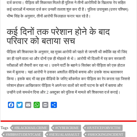
दर्ज कराया। पीड़िता की शिकायत मिलते ही पुलिस ने तीनों आरोपियों के खिलाफ रेप सहित
कई धाराओं में मामला दर्ज कर उनकी तलाश शुरु कर दी है। पुलिस उपायुक्त (उत्तर पश्चिम)
भीष्म सिंह के अनुसार, तीनों आरोपी फिलहाल फरार चल रहे है।
कई दिनों तक परेशान होने के बाद
परिवार को बताया सच
पीड़िता की शिकायत के अनुसार, वह मुख्य आरोपी को पहले से जानती थी क्योंकि वह भी जिंद
का ही रहने वाला था और दोनों एक ही मोहल्ले से थे। आरोपी भी दिल्ली में रह कर सरकारी
परीक्षाओं की तैयारी कर रहा था। उसने पार्टी के बहाने 9 सितंबर को पीड़िता को एक होटल
रूम में बुलाया। यहां आरोपी ने उसका अश्लील वीडियो बनाया और उसके साथ बलात्कार
किया। इसके बाद भी वह इस वीडियो के जरिए ब्लैकमेल कर पीड़िता का रेप करता रहा जिससे
परेशान होकर आखिरकार पीड़िता ने अपने घर वालों को सारी घटना के बारे में बताया और
उन्होंने उसे समर्थन दिया और 2 अक्टूबर को पुलिस में मामले की शिकायत दर्ज कराई।
F
T
E
W
P
S
a
w
m
h
r
h
c
i
a
a
i
a
e
t
i
t
n
r
Tags
#BLACKMAILCRIME
#CYBERCRIME
#JUSTICEFORVICTIM
b
t
l
s
t
e
#MBBSSTUDENTCASE
o
e
A
#SEXUALASSAULT
#SHOCKINGINCIDENT