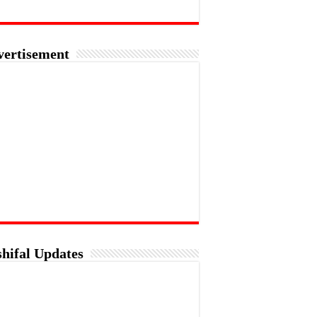
vertisement
hifal Updates