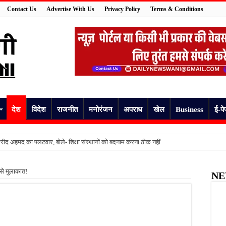
Contact Us
Advertise With Us
Privacy Policy
Terms & Conditions
देश
विदेश
राजनीत
मनोरंजन
अपराध
खेल
Business
ई-पे
ीद अहमद का पलटवार, बोले- शिक्षा संस्थानों को बदनाम करना ठीक नहीं
मां ने मासूम के पैर जलाए, कमरे में बंद कर चली गई जन्मदिन पार्टी में
 से मुलाकात!
NE
 की हुई पहचान, दो दिन से लापता युवक की मौत से परिवार में मचा कोहराम
अधेड़ का शव, गांव में फैली सनसनी
षिका, कुछ देर बाद उठाया खौफनाक कदम
की जांच की उठी मांग, स्वास्थ्य विभाग की निगरानी पर उठे सवाल