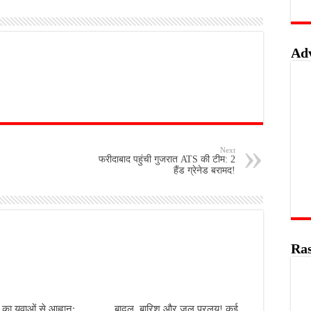
Ad
Next
फरीदाबाद पहुंची गुजरात ATS की टीम: 2
हैंड ग्रेनेड बरामद!
Ras
का युवाओं से आह्वान:
बादल, बारिश और जल प्रलय! कई