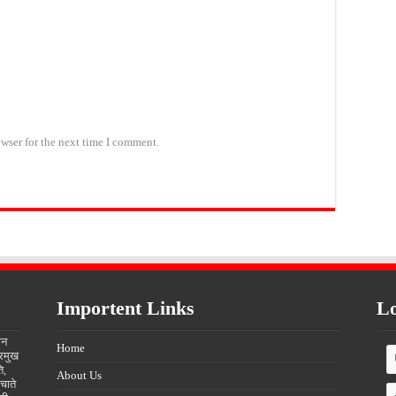
wser for the next time I comment.
Importent Links
Lo
ीन
Home
्रमुख
ि,
About Us
चाते