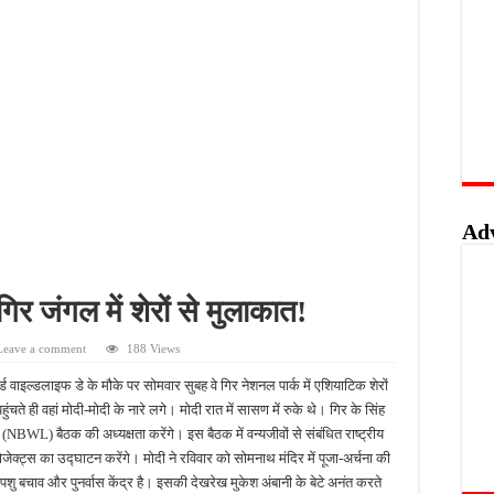
लिस का शिकंजा, फरार आरोपी आकाश साहू गिरफ्तार
बंदी, अवैध तमंचे और कारतूस के साथ युवक गिरफ्तार
 को मिलेगा रोजगार का मौका, 10 अगस्त को शिक्षुता मेले का आयोजन
त्कृष्ट योगदान पर मिलेगा राज्य स्तरीय सम्मान, 31 अगस्त तक करें आवेदन
Ad
िर जंगल में शेरों से मुलाकात!
Leave a comment
188 Views
र्ल्ड वाइल्डलाइफ डे के मौके पर सोमवार सुबह वे गिर नेशनल पार्क में एशियाटिक शेरों
ुंचते ही वहां मोदी-मोदी के नारे लगे। मोदी रात में सासण में रुके थे। गिर के सिंह
BWL) बैठक की अध्यक्षता करेंगे। इस बैठक में वन्यजीवों से संबंधित राष्ट्रीय
्रोजेक्ट्स का उद्घाटन करेंगे। मोदी ने रविवार को सोमनाथ मंदिर में पूजा-अर्चना की
ु बचाव और पुनर्वास केंद्र है। इसकी देखरेख मुकेश अंबानी के बेटे अनंत करते