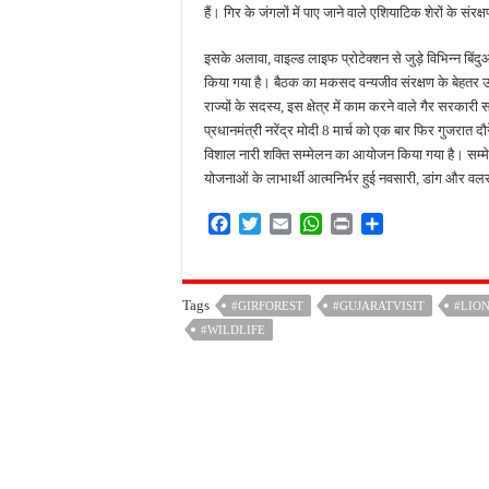
हैं। गिर के जंगलों में पाए जाने वाले एशियाटिक शेरों के सं
इसके अलावा, वाइल्ड लाइफ प्रोटेक्शन से जुड़े विभिन्न ब
किया गया है। बैठक का मकसद वन्यजीव संरक्षण के बेहतर उपा
राज्यों के सदस्य, इस क्षेत्र में काम करने वाले गैर सरकारी 
प्रधानमंत्री नरेंद्र मोदी 8 मार्च को एक बार फिर गुजरात द
विशाल नारी शक्ति सम्मेलन का आयोजन किया गया है। सम्मेलन
योजनाओं के लाभार्थी आत्मनिर्भर हुई नवसारी, डांग और व
F
T
E
W
P
S
a
w
m
h
r
h
c
i
a
a
i
a
e
t
i
t
n
r
Tags
#GIRFOREST
#GUJARATVISIT
#LIO
b
t
l
s
t
e
#WILDLIFE
o
e
A
o
r
p
k
p