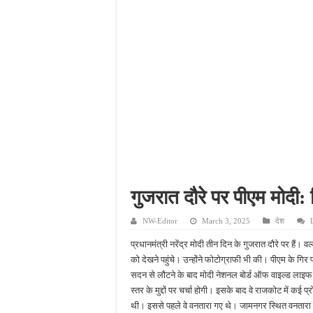
नाबालिग अपहरण कांड में पु
जहानाबाद में पुलिस की घेरा
फतेहपुर आईटीआई में युवाओं
दिव्यांगजन सशक्तीकरण में उ
गुजरात दौरे पर पीएम मोदी: ग
NW-Editor
March 3, 2025
देश
प्रधानमंत्री नरेंद्र मोदी तीन दिन के गुजरात दौरे पर हैं। व
को देखने पहुंचे। उन्होंने फोटोग्राफी भी की। पीएम के गिर पह
सदन से लौटने के बाद मोदी नेशनल बोर्ड ऑफ वाइल्ड लाइफ (N
स्तर के मुद्दों पर चर्चा होगी। इसके बाद वे राजकोट में कई प
थी। इससे पहले वे वनतारा गए थे। जामनगर स्थित वनतारा पश