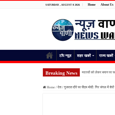
Home
About Us
SATURDAY , AUGUST 8 2026
टॉप न्यूज़
शहर खबरें
राज्य खबरें
Breaking News
मदरसों को लेकर बयान पर फर
पांच रुपये के सामान को लेकर 
Home
/
देश
/
गुजरात दौरे पर पीएम मोदी: गिर जंगल में शेरों
फतेहपुर में नाले से मिले शव
जंगल में पेड़ से लटका मिला 
स्कूल भेजकर घर लौटी शिक्
किशनपुर में निजी क्लीनिकों 