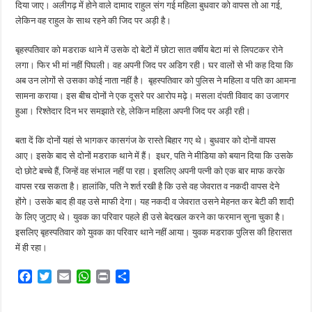
दिया जाए। अलीगढ़ में होने वाले दामाद राहुल संग गई महिला बुधवार को वापस तो आ गई,
लेकिन वह राहुल के साथ रहने की जिद पर अड़ी है।
बृहस्पतिवार को मडराक थाने में उसके दो बेटों में छोटा सात वर्षीय बेटा मां से लिपटकर रोने
लगा। फिर भी मां नहीं पिघली। वह अपनी जिद पर अडिग रही। घर वालों से भी कह दिया कि
अब उन लोगों से उसका कोई नाता नहीं है। बृहस्पतिवार को पुलिस ने महिला व पति का आमना
सामना कराया। इस बीच दोनों ने एक दूसरे पर आरोप मढ़े। मसला दंपती विवाद का उजागर
हुआ। रिश्तेदार दिन भर समझाते रहे, लेकिन महिला अपनी जिद पर अड़ी रही।
बता दें कि दोनों यहां से भागकर कासगंज के रास्ते बिहार गए थे। बुधवार को दोनों वापस
आए। इसके बाद से दोनों मडराक थाने में हैं। इधर, पति ने मीडिया को बयान दिया कि उसके
दो छोटे बच्चे हैं, जिन्हें वह संभाल नहीं पा रहा। इसलिए अपनी पत्नी को एक बार माफ करके
वापस रख सकता है। हालांकि, पति ने शर्त रखी है कि उसे वह जेवरात व नकदी वापस देने
होंगे। उसके बाद ही वह उसे माफी देगा। यह नकदी व जेवरात उसने मेहनत कर बेटी की शादी
के लिए जुटाए थे। युवक का परिवार पहले ही उसे बेदखल करने का फरमान सुना चुका है।
इसलिए बृहस्पतिवार को युवक का परिवार थाने नहीं आया। युवक मडराक पुलिस की हिरासत
में ही रहा।
F
T
E
W
P
S
a
w
m
h
r
h
c
i
a
a
i
a