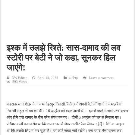
इलेक्ट्रिक स्कूटी एजेंसी में भीषण आग, 12 नई स्कूटियां जलकर राख, लाखों का हुआ नुकसान
गंगा में नहाते समय लापता हुआ था 18 वर्षीय युवक, दो दिन बाद पुल के नीचे मिला शव
पिता की डांट से नाराज किशोर ने उठाया खतरनाक कदम, डाई पीने के बाद अस्पताल में भर्ती
विद्यालय में ड्यूटी के दौरान कर्मचारी की बिगड़ी तबीयत, अस्पताल पहुंचने पर तोड़ा दम
खेत में काम करते समय सर्पदंश का शिकार हुआ किसान, अस्पताल पहुंचने से पहले तोड़ा दम
इश्क में उलझे रिश्ते: सास-दामाद की लव
स्टोरी पर बेटी ने जो कहा, सुनकर हिल
जाएंगे!
NW-Editor
April 18, 2025
अलीगढ़
Leave a comment
593 Views
मडराक थाना क्षेत्र के गांव मनोहरपुर निवासी जितेंद्र ने अपनी बेटी की शादी गांव मछरिया
निवासी राहुल से तय की थी। 16 अप्रैल को बरात आनी थी। इससे पहले उनकी पत्नी सपना
और होने वाले दामाद के बीच प्रेम संबंध बन गए। दोनों 6 अप्रैल को घर से निकल गए।
परिवार वालों का आरोप था कि सपना घर से जेवरात और पैसा लेकर गई है। बेटी का कहना
था कि उसके लिए मां मर चुकी है। हम कोई संबंध नहीं रखेंगे। बस हमारा पैसा वापस करा