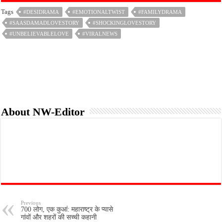
e
t
i
t
n
r
Tags
#DESIDRAMA
#EMOTIONALTWIST
#FAMILYDRAMA
b
t
l
s
t
e
#SAASDAMADLOVESTORY
o
e
A
#SHOCKINGLOVESTORY
o
r
p
#UNBELIEVABLELOVE
#VIRALNEWS
k
p
About NW-Editor
Previous
700 लोग, एक कुआं: महाराष्ट्र के प्यासे
गांवों और शहरों की सच्ची कहानी