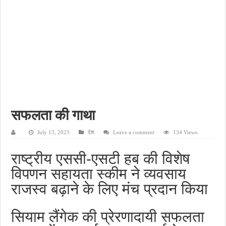
पीएमजीएसवाई सड़क की हालत पर फिर उठे सवाल, ग्रामीणों ने गड्ढों और जलभराव की बताई समस्
फतेहपुर में अपराधियों की संपत्ति पर पुलिस की नजर, गुप्त सूचना देने वालों को मिलेगा इनाम
आईजीआरएस शिकायत के निस्तारण पर सवाल, जर्जर सड़क से ग्रामीणों की बढ़ी मुश्किलें
सीसीटीवी में कैद हुआ चोर, फिर भी पुलिस के हाथ खाली; बाइक और सिलेंडर चोरी का नहीं हुआ खुल
बच्चों की सीखने की क्षमता बढ़ाने पर जोर, शिक्षकों को सिखाई गईं नई शिक्षण तकनीकें
सफलता की गाथा
July 13, 2023
देश
Leave a comment
134 Views
राष्ट्रीय एससी-एसटी हब की विशेष
विपणन सहायता स्कीम ने व्यवसाय
राजस्व बढ़ाने के लिए मंच प्रदान किया
सियाम लैंगेक की प्रेरणादायी सफलता