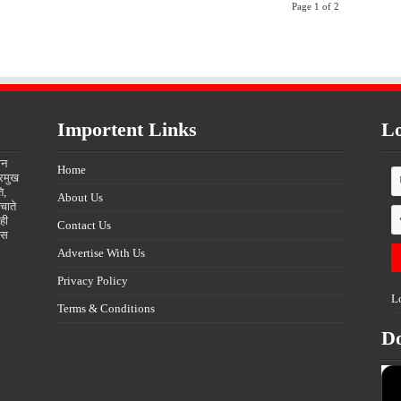
Page 1 of 2
Importent Links
Lo
ीन
Home
्रमुख
ि,
About Us
चाते
ही
Contact Us
्स
Advertise With Us
Privacy Policy
L
Terms & Conditions
D