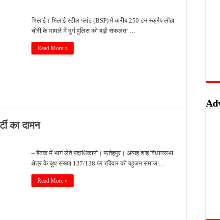
सा, अतीक अहमद के बेटे आबान समेत दो युवकों की मौत, तीन गंभीर घायल, तेज रफ्तार क्रेटा कार पर प
भिलाई। भिलाई स्टील प्लांट (BSP) में करीब 250 टन स्क्रैप लोहा
 कई जिलों में अधिकारियों की जिम्मेदारियों में बड़ा फेरबदल
चोरी के मामले में दुर्ग पुलिस को बड़ी सफलता …
र पानी हटाने के लिए लिया पंखों का सहारा, अखिलेश यादव का वीडियो हुआ वायरल
Read More »
्ता के संकेत, सरकार और छात्रों के बीच सहमति की बढ़ी उम्मीद
Ad
र्टी का दामन
– बैठक में भाग लेते पदाधिकारी। फतेहपुर। अयाह शाह विधानसभा
क्षेत्र के बूथ संख्या 137/138 पर रविवार को बहुजन समाज …
Read More »