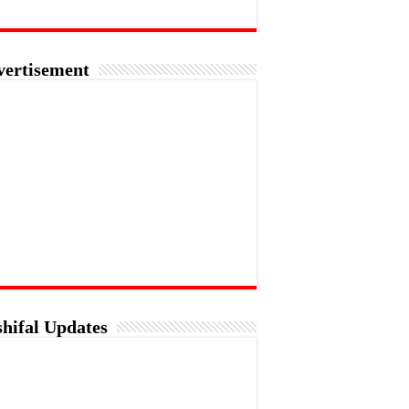
vertisement
hifal Updates