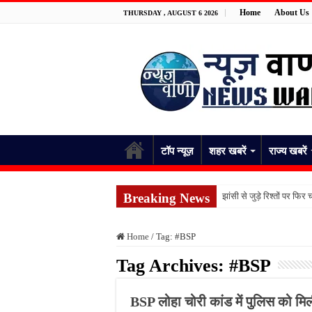
Home
About Us
THURSDAY , AUGUST 6 2026
टॉप न्यूज़
शहर खबरें
राज्य खबरें
Breaking News
झांसी से जुड़े रिश्तों पर फ
लगातार बारिश से लखनऊ बेहाल
Home
/
Tag:
#BSP
कैफे पंडुम बना बदलाव की म
Tag Archives:
#BSP
संघर्ष के दिनों को याद कर भ
अमेरिका ने रक्षा शक्ति पर द
BSP लोहा चोरी कांड में पुलिस को मि
संसद मानसून सत्र में फिर हं