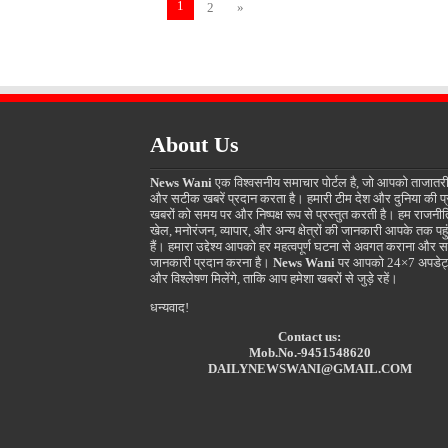
1
2
»
About Us
News Wani
एक विश्वसनीय समाचार पोर्टल है, जो आपको ताजातर
और सटीक खबरें प्रदान करता है। हमारी टीम देश और दुनिया की प
खबरों को समय पर और निष्पक्ष रूप से प्रस्तुत करती है। हम राजनीत
खेल, मनोरंजन, व्यापार, और अन्य क्षेत्रों की जानकारी आपके तक पहुं
हैं। हमारा उद्देश्य आपको हर महत्वपूर्ण घटना से अवगत कराना और स
जानकारी प्रदान करना है।
News Wani
पर आपको 24×7 अपडेट
और विश्लेषण मिलेंगे, ताकि आप हमेशा खबरों से जुड़े रहें।
धन्यवाद!
Contact us:
Mob.No.-9451548620
DAILYNEWSWANI@GMAIL.COM