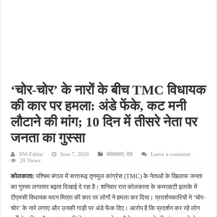
भारी बारिश ने खोली अतिक्रमण की पोल, तालाब का गंदा पानी घरों में घुसा, ग्रामीण बेहाल
पेड़ लगाने के विवाद ने लिया हिंसक मोड़, महिला पर कुल्हाड़ी से किया हमला
तेज बारिश में ढहा गरीब परिवार का कच्चा घर, मलबे से सुरक्षित निकाले गए मासूम
जलनिकासी की लापरवाही से सहकारी समिति में लाखों की खाद बर्बाद, किसानों का फूटा गुस्सा
तीन दिन की लगातार बारिश से फतेहपुर हुआ तरबतर, किसानों में खुशी की लहर
‘चोर-चोर’ के नारों के बीच TMC विधायक
की कार पर हमला: अंडे फेंके, कट मनी
लौटाने की मांग; 10 दिन में तीसरे नेता पर
जनता का गुस्सा
NW-Editor
June 7, 2026
कोलकाता
,
देश
Leave a comment
20 Views
कोलकाता:
पश्चिम बंगाल में सत्तारूढ़ तृणमूल कांग्रेस (TMC) के नेताओं के खिलाफ जनता
का गुस्सा लगातार बढ़ता दिखाई दे रहा है। शनिवार रात कोलकाता के कमरहाटी इलाके में
टीएमसी विधायक मदन मित्रा की कार पर लोगों ने हमला कर दिया। प्रदर्शनकारियों ने ‘चोर-
चोर’ के नारे लगाए और उनकी गाड़ी पर अंडे फेंक दिए। आरोप है कि प्रदर्शन कर रहे लोग