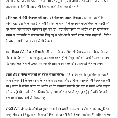
वर्षों से कथित तौर पर ‘कटमनी’ के नाम पर वसूले गए पैसे वापस करने की मांग कर रहे थे।
घटना का वीडियो भी सोशल मीडिया पर तेजी से वायरल हो रहा है।
अरियादाहा में घिरी विधायक की कार, अंडे फेंककर जताया विरोध:
घटना कमरहाटी के
अरियादाहा इलाके की बताई जा रही है। स्थानीय लोगों ने अचानक मदन मित्रा की गाड़ी को
घेर लिया और जोरदार नारेबाजी शुरू कर दी। प्रदर्शनकारियों का आरोप था कि उनसे लंबे
समय से ‘कटमनी’ के नाम पर पैसे लिए गए थे और अब वे अपनी रकम वापस चाहते हैं। विरोध
के दौरान लोगों ने कार पर अंडे भी फेंके।
मदन मित्रा बोले- मैं कार में था ही नहीं:
घटना के बाद टीएमसी विधायक मदन मित्रा ने दावा
किया कि जिस समय हमला हुआ, उस वक्त वह गाड़ी में मौजूद नहीं थे। उन्होंने आरोप लगाया
कि प्रदर्शनकारियों ने उनके ड्राइवर के साथ मारपीट की और वाहन को निशाना बनाया।
ऑटो और ई-रिक्शा चालकों की बैठक में बढ़ा विवाद:
मीडिया रिपोर्ट्स के मुताबिक, कमरहाटी
के वार्ड नंबर-14 के एक पार्षद के घर के बाहर ऑटो और ई-रिक्शा चालकों की बैठक चल रही
थी। बैठक में शामिल लोगों का आरोप था कि स्थानीय नेताओं द्वारा वर्षों से उनसे अवैध वसूली
की जा रही थी। इसी दौरान विरोध तेज हो गया और नारेबाजी शुरू हो गई। स्थिति बिगड़ती
देख मदन मित्रा वहां से निकल गए।
बीजेपी बोली- बंगाल के लोगों का गुस्सा सामने आ रहा है:
मामले पर बीजेपी सांसद राजू बिस्ता
ने प्रतिक्रिया देते हुए कहा कि बीजेपी हिंसा की राजनीति में विश्वास नहीं करती, लेकिन पश्चिम