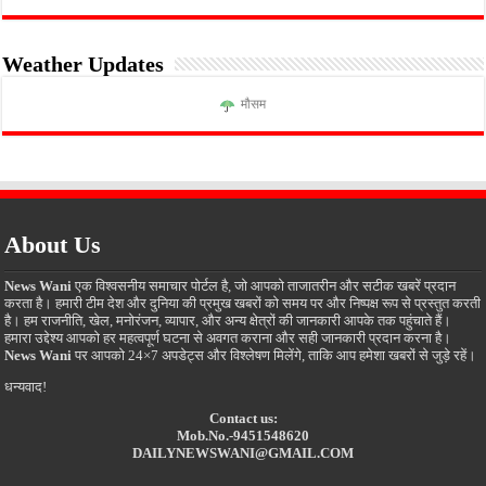
Weather Updates
मौसम
About Us
News Wani
एक विश्वसनीय समाचार पोर्टल है, जो आपको ताजातरीन और सटीक खबरें प्रदान
करता है। हमारी टीम देश और दुनिया की प्रमुख खबरों को समय पर और निष्पक्ष रूप से प्रस्तुत करती
है। हम राजनीति, खेल, मनोरंजन, व्यापार, और अन्य क्षेत्रों की जानकारी आपके तक पहुंचाते हैं।
हमारा उद्देश्य आपको हर महत्वपूर्ण घटना से अवगत कराना और सही जानकारी प्रदान करना है।
News Wani
पर आपको 24×7 अपडेट्स और विश्लेषण मिलेंगे, ताकि आप हमेशा खबरों से जुड़े रहें।
धन्यवाद!
Contact us:
Mob.No.-9451548620
DAILYNEWSWANI@GMAIL.COM